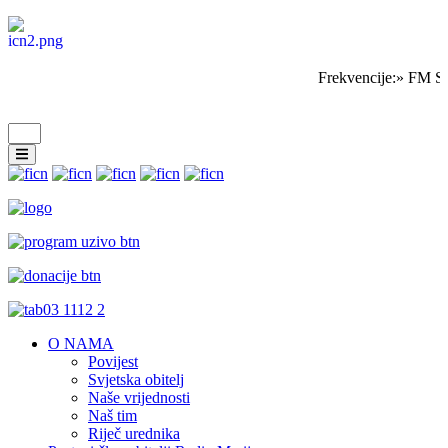
Frekvencije:» FM Sa
O NAMA
Povijest
Svjetska obitelj
Naše vrijednosti
Naš tim
Riječ urednika