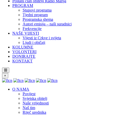
Postani član obitelji Radio Marija
PROGRAM
Stupovi programa
Tjedni program
Programska shema
Autori emisija – naši suradnici
Frekvencije
NAŠE VIJESTI
Vijesti iz Crkve i svijeta
Ljudi i običaji
KOLUMNE
VOLONTERI
DONIRAJTE
KONTAKT
×
O NAMA
Povijest
Svjetska obitelj
Naše vrijednosti
Naš tim
Riječ urednika