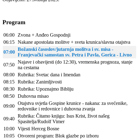
Program
06:00
Zvona + Anđeo Gospodnji
06:15
Nakane apostolata molitve + sveta krunica/slavna otajstva
Božanski časoslov/jutarnja molitva i sv. misa -
07:00
Franjevački samostan sv. Petra i Pavla, Gorica - Livno
Najave i obavijesti (do 12:30), vremenska prognoza, stanje
07:50
na cestama
08:00
Rubrika: Svetac dana i Imendan
08:15
Rubrika: Zanimljivosti
08:30
Rubrika: Upoznajmo Bibliju
08:50
Duhovna misao
Otajstva svjetla Gospine krunice - nakana: za svećenike,
09:00
redovnike i redovnice i duhovna zvanja
Rubrika: Čitamo knjigu: Isus Krist, život našeg
09:40
Spasitelja/Rudolf Vimer
10:00
Vijesti Herceg Bosne
10:05
Otvoreni program: Blok glazbe po izboru