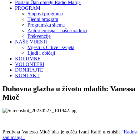
Postani član obitelji Radio Marija
PROGRAM
Stupovi programa
Tjedni program
Programska shema
Autori emisija – naši suradnici
Frekvencije
NAŠE VIJESTI
Vijesti iz Crkve i svijeta
Ljudi i običaji
KOLUMNE
VOLONTERI
DONIRAJTE
KONTAKT
Duhovna glazba u životu mladih: Vanessa
Mioč
Predivna Vanessa Mioč bila je gošća Ivani Rajič u emisiji
"Radost
zanimanja"