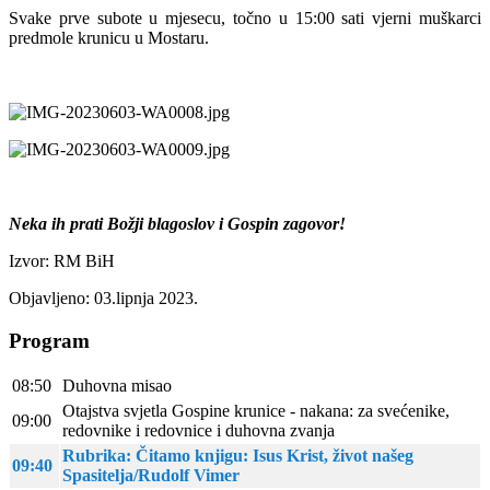
Svake prve subote u mjesecu, točno u 15:00 sati vjerni muškarci
predmole krunicu u Mostaru.
Neka ih prati Božji blagoslov i Gospin zagovor!
Izvor: RM BiH
Objavljeno: 03.lipnja 2023.
Program
08:50
Duhovna misao
Otajstva svjetla Gospine krunice - nakana: za svećenike,
09:00
redovnike i redovnice i duhovna zvanja
Rubrika: Čitamo knjigu: Isus Krist, život našeg
09:40
Spasitelja/Rudolf Vimer