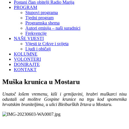
Postani član obitelji Radio Marija
PROGRAM
Stupovi programa
Tjedni program
Programska shema
Autori emisija – naši suradnici
Frekvencije
NAŠE VIJESTI
Vijesti iz Crkve i svijeta
Ljudi i običaji
KOLUMNE
VOLONTERI
DONIRAJTE
KONTAKT
Muška krunica u Mostaru
Unatoč lošem vremenu, kiši i grmljavini, hrabri muškarci nisu
odustali od molitve Gospine krunice na trgu kod spomenika
hrvatskim braniteljima, u ulici Bleiburških žrtava u Mostaru.