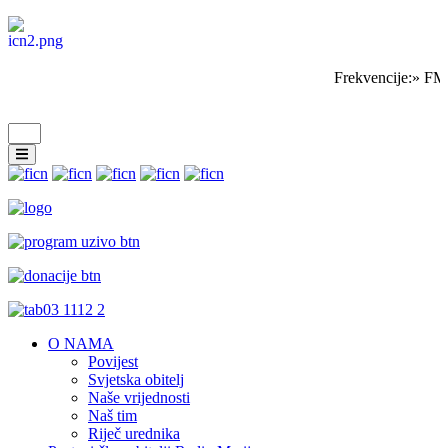
Frekvencije:» FM
O NAMA
Povijest
Svjetska obitelj
Naše vrijednosti
Naš tim
Riječ urednika