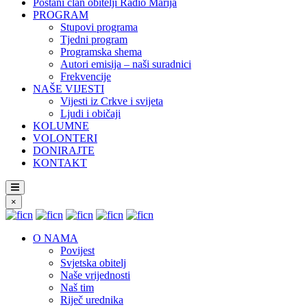
Postani član obitelji Radio Marija
PROGRAM
Stupovi programa
Tjedni program
Programska shema
Autori emisija – naši suradnici
Frekvencije
NAŠE VIJESTI
Vijesti iz Crkve i svijeta
Ljudi i običaji
KOLUMNE
VOLONTERI
DONIRAJTE
KONTAKT
×
O NAMA
Povijest
Svjetska obitelj
Naše vrijednosti
Naš tim
Riječ urednika