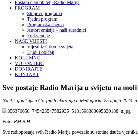
Postani član obitelji Radio Marija
PROGRAM
Stupovi programa
Tjedni program
Programska shema
Autori emisija – naši suradnici
Frekvencije
NAŠE VIJESTI
Vijesti iz Crkve i svijeta
Ljudi i običaji
KOLUMNE
VOLONTERI
DONIRAJTE
KONTAKT
Sve postaje Radio Marija u svijetu na mol
Na 42. godišnjicu Gospinih ukazanja u Međugorju, 25.lipnja 2023. u 1
Foto:
RM BiH
Sve radiopostaje svih Radio Marija povezale su stotine tisuća vjernik