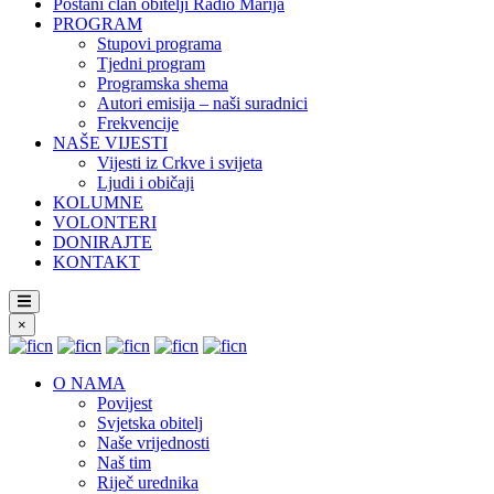
Postani član obitelji Radio Marija
PROGRAM
Stupovi programa
Tjedni program
Programska shema
Autori emisija – naši suradnici
Frekvencije
NAŠE VIJESTI
Vijesti iz Crkve i svijeta
Ljudi i običaji
KOLUMNE
VOLONTERI
DONIRAJTE
KONTAKT
×
O NAMA
Povijest
Svjetska obitelj
Naše vrijednosti
Naš tim
Riječ urednika