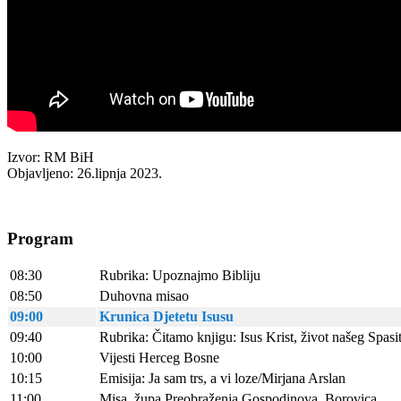
Izvor: RM BiH
Objavljeno: 26.lipnja 2023.
Program
08:30
Rubrika: Upoznajmo Bibliju
08:50
Duhovna misao
09:00
Krunica Djetetu Isusu
09:40
Rubrika: Čitamo knjigu: Isus Krist, život našeg Spasi
10:00
Vijesti Herceg Bosne
10:15
Emisija: Ja sam trs, a vi loze/Mirjana Arslan
11:00
Misa, župa Preobraženja Gospodinova, Borovica