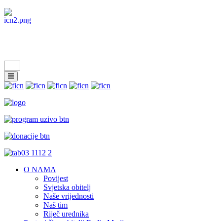
O NAMA
Povijest
Svjetska obitelj
Naše vrijednosti
Naš tim
Riječ urednika