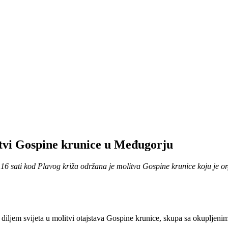
itvi Gospine krunice u Međugorju
6 sati kod Plavog križa održana je molitva Gospine krunice koju je org
a diljem svijeta u molitvi otajstava Gospine krunice, skupa sa okupljeni