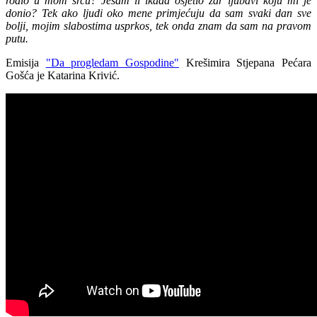
rodio u mom srcu? Jesam li ikada osjetio žar ljubavi koju mi je
donio? Tek ako ljudi oko mene primjećuju da sam svaki dan sve
bolji, mojim slabostima usprkos, tek onda znam da sam na pravom
putu.
Emisija
"Da progledam Gospodine"
Krešimira Stjepana Pećara
Gošća je Katarina Krivić.