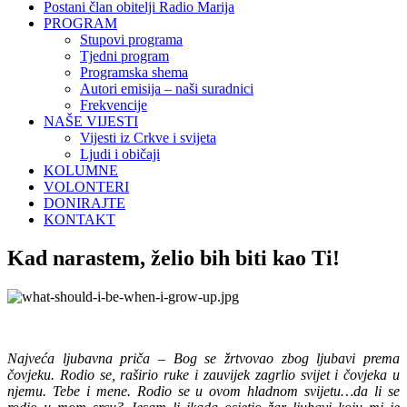
Postani član obitelji Radio Marija
PROGRAM
Stupovi programa
Tjedni program
Programska shema
Autori emisija – naši suradnici
Frekvencije
NAŠE VIJESTI
Vijesti iz Crkve i svijeta
Ljudi i običaji
KOLUMNE
VOLONTERI
DONIRAJTE
KONTAKT
Kad narastem, želio bih biti kao Ti!
Najveća ljubavna priča – Bog se žrtvovao zbog ljubavi prema
čovjeku. Rodio se, raširio ruke i zauvijek zagrlio svijet i čovjeka u
njemu. Tebe i mene. Rodio se u ovom hladnom svijetu…da li se