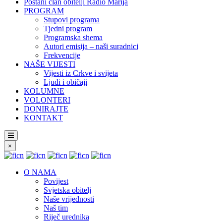
Postani član obitelji Radio Marija
PROGRAM
Stupovi programa
Tjedni program
Programska shema
Autori emisija – naši suradnici
Frekvencije
NAŠE VIJESTI
Vijesti iz Crkve i svijeta
Ljudi i običaji
KOLUMNE
VOLONTERI
DONIRAJTE
KONTAKT
×
O NAMA
Povijest
Svjetska obitelj
Naše vrijednosti
Naš tim
Riječ urednika