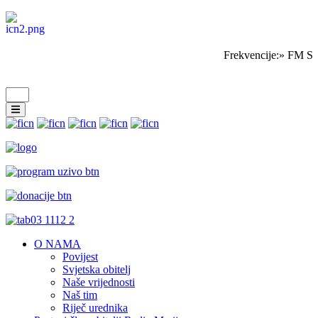
Frekvencije:» FM Sa
O NAMA
Povijest
Svjetska obitelj
Naše vrijednosti
Naš tim
Riječ urednika