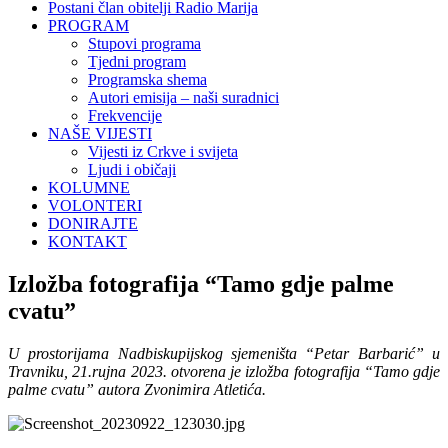
Postani član obitelji Radio Marija
PROGRAM
Stupovi programa
Tjedni program
Programska shema
Autori emisija – naši suradnici
Frekvencije
NAŠE VIJESTI
Vijesti iz Crkve i svijeta
Ljudi i običaji
KOLUMNE
VOLONTERI
DONIRAJTE
KONTAKT
Izložba fotografija “Tamo gdje palme
cvatu”
U prostorijama Nadbiskupijskog sjemeništa “Petar Barbarić” u
Travniku, 21.rujna 2023. otvorena je izložba fotografija “Tamo gdje
palme cvatu” autora Zvonimira Atletića.