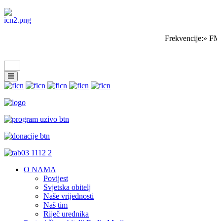
Frekvencije:» FM
O NAMA
Povijest
Svjetska obitelj
Naše vrijednosti
Naš tim
Riječ urednika