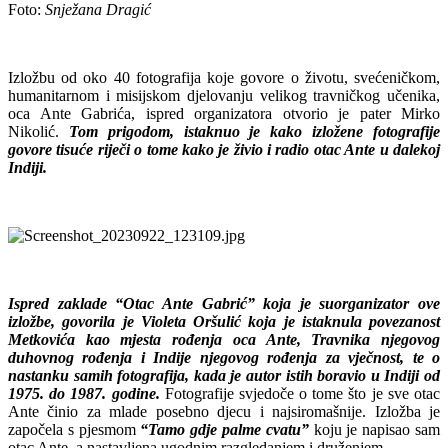
Foto:
Snježana Dragić
Izložbu od oko 40 fotografija koje govore o životu, svećeničkom,
humanitarnom i misijskom djelovanju velikog travničkog učenika,
oca Ante Gabrića, ispred organizatora otvorio je pater Mirko
Nikolić.
T
om prigodom, istaknuo je kako izložene fotografije
govore tisuće riječi o tome kako je živio i radio otac Ante u dalekoj
Indiji.
Ispred zaklade “Otac Ante Gabrić” koja je suorganizator ove
izložbe, govorila je Violeta Oršulić koja je istaknula povezanost
Metkovića kao mjesta rođenja oca Ante, Travnika njegovog
duhovnog rođenja i Indije njegovog rođenja za vječnost, te o
nastanku samih fotografija, kada je autor istih boravio u Indiji od
1975. do 1987. godine.
Fotografije svjedoče o tome što je sve otac
Ante činio za mlade posebno djecu i najsiromašnije. Izložba je
započela s pjesmom
“Tamo gdje palme cvatu”
koju je napisao sam
otac Ante, a nastavljena ugodnim razgledanjem i druženjem.