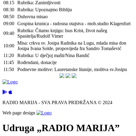
08:15
Rubrika: Zanimljivosti
08:30
Rubrika: Upoznajmo Bibliju
08:50
Duhovna misao
09:00
Gospina krunica - radosna otajstva - mob.studio Klagenfurt
Rubrika: Čitamo knjigu: Isus Krist, život našeg
09:40
Spasitelja/Rudolf Vimer
Misa: crkva sv. Josipa Radnika na Lugu, mlada misa don
10:00
Josipa Ivana Solde, propovijeda fra Sandro Tomašević
11:20
Rubrika: U dječjoj mašti/Nina Bandić
11:45
Rođendani, donacije
11:50
Podnevne molitve: Lauretanske litanije, molitva sv.Josipu
RADIO MARIJA - SVA PRAVA PRIDRŽANA © 2024
Web page design
Udruga „RADIO MARIJA”