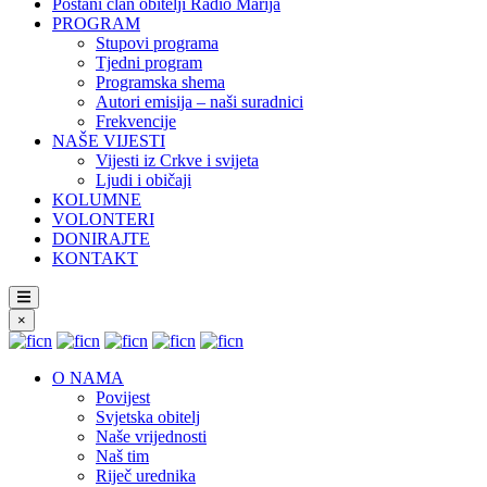
Postani član obitelji Radio Marija
PROGRAM
Stupovi programa
Tjedni program
Programska shema
Autori emisija – naši suradnici
Frekvencije
NAŠE VIJESTI
Vijesti iz Crkve i svijeta
Ljudi i običaji
KOLUMNE
VOLONTERI
DONIRAJTE
KONTAKT
×
O NAMA
Povijest
Svjetska obitelj
Naše vrijednosti
Naš tim
Riječ urednika