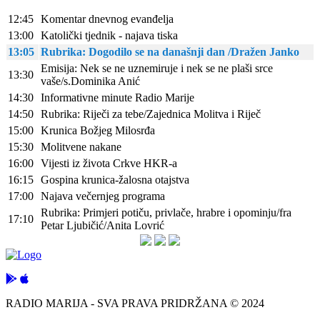
12:45
Komentar dnevnog evanđelja
13:00
Katolički tjednik - najava tiska
13:05
Rubrika: Dogodilo se na današnji dan /Dražen Janko
Emisija: Nek se ne uznemiruje i nek se ne plaši srce
13:30
vaše/s.Dominika Anić
14:30
Informativne minute Radio Marije
14:50
Rubrika: Riječi za tebe/Zajednica Molitva i Riječ
15:00
Krunica Božjeg Milosrđa
15:30
Molitvene nakane
16:00
Vijesti iz života Crkve HKR-a
16:15
Gospina krunica-žalosna otajstva
17:00
Najava večernjeg programa
Rubrika: Primjeri potiču, privlače, hrabre i opominju/fra
17:10
Petar Ljubičić/Anita Lovrić
RADIO MARIJA - SVA PRAVA PRIDRŽANA © 2024