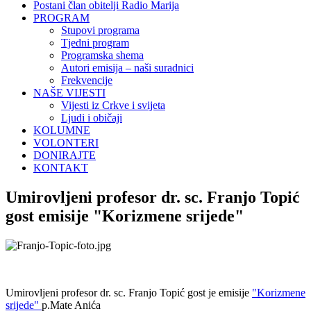
Postani član obitelji Radio Marija
PROGRAM
Stupovi programa
Tjedni program
Programska shema
Autori emisija – naši suradnici
Frekvencije
NAŠE VIJESTI
Vijesti iz Crkve i svijeta
Ljudi i običaji
KOLUMNE
VOLONTERI
DONIRAJTE
KONTAKT
Umirovljeni profesor dr. sc. Franjo Topić
gost emisije "Korizmene srijede"
Umirovljeni profesor dr. sc. Franjo Topić gost je emisije
"Korizmene
srijede"
p.Mate Anića