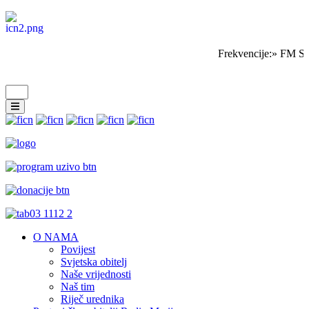
Frekvencije:» FM Sa
O NAMA
Povijest
Svjetska obitelj
Naše vrijednosti
Naš tim
Riječ urednika