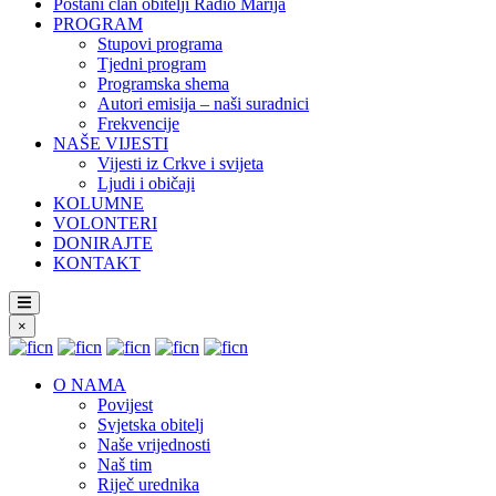
Postani član obitelji Radio Marija
PROGRAM
Stupovi programa
Tjedni program
Programska shema
Autori emisija – naši suradnici
Frekvencije
NAŠE VIJESTI
Vijesti iz Crkve i svijeta
Ljudi i običaji
KOLUMNE
VOLONTERI
DONIRAJTE
KONTAKT
×
O NAMA
Povijest
Svjetska obitelj
Naše vrijednosti
Naš tim
Riječ urednika