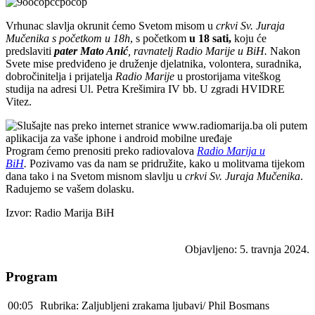
Vrhunac slavlja okrunit ćemo Svetom misom u
crkvi Sv. Juraja
Mučenika s početkom u 18h
, s početkom
u 18 sati,
koju će
predslaviti
pater Mato Anić
, ravnatelj Radio Marije u BiH.
Nakon
Svete mise predviđeno je druženje djelatnika, volontera, suradnika,
dobročinitelja i prijatelja
Radio Marije
u prostorijama viteškog
studija na adresi Ul. Petra Krešimira IV bb. U zgradi HVIDRE
Vitez.
Program ćemo prenositi preko radiovalova
Radio Marija u
BiH
.
Pozivamo vas da nam se pridružite, kako u molitvama tijekom
dana tako i na Svetom misnom slavlju u
crkvi Sv. Juraja Mučenika
.
Radujemo se vašem dolasku.
Izvor: Radio Marija BiH
Objavljeno: 5. travnja 2024.
Program
00:05
Rubrika: Zaljubljeni zrakama ljubavi/ Phil Bosmans