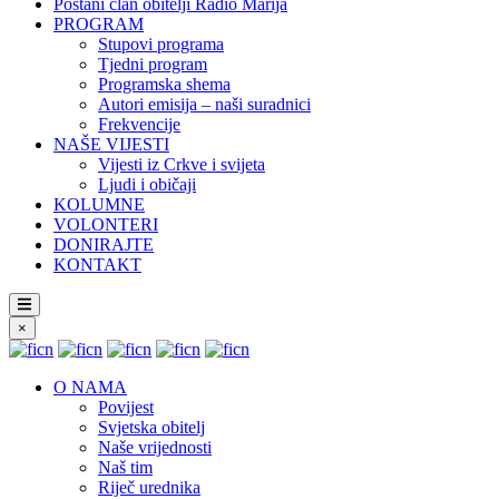
Postani član obitelji Radio Marija
PROGRAM
Stupovi programa
Tjedni program
Programska shema
Autori emisija – naši suradnici
Frekvencije
NAŠE VIJESTI
Vijesti iz Crkve i svijeta
Ljudi i običaji
KOLUMNE
VOLONTERI
DONIRAJTE
KONTAKT
×
O NAMA
Povijest
Svjetska obitelj
Naše vrijednosti
Naš tim
Riječ urednika