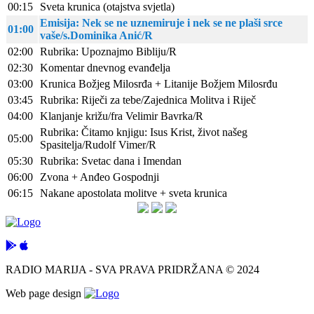
00:15
Sveta krunica (otajstva svjetla)
Emisija: Nek se ne uznemiruje i nek se ne plaši srce
01:00
vaše/s.Dominika Anić/R
02:00
Rubrika: Upoznajmo Bibliju/R
02:30
Komentar dnevnog evanđelja
03:00
Krunica Božjeg Milosrđa + Litanije Božjem Milosrđu
03:45
Rubrika: Riječi za tebe/Zajednica Molitva i Riječ
04:00
Klanjanje križu/fra Velimir Bavrka/R
Rubrika: Čitamo knjigu: Isus Krist, život našeg
05:00
Spasitelja/Rudolf Vimer/R
05:30
Rubrika: Svetac dana i Imendan
06:00
Zvona + Anđeo Gospodnji
06:15
Nakane apostolata molitve + sveta krunica
RADIO MARIJA - SVA PRAVA PRIDRŽANA © 2024
Web page design