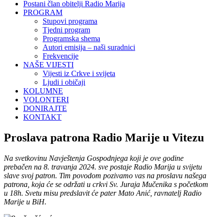
Postani član obitelji Radio Marija
PROGRAM
Stupovi programa
Tjedni program
Programska shema
Autori emisija – naši suradnici
Frekvencije
NAŠE VIJESTI
Vijesti iz Crkve i svijeta
Ljudi i običaji
KOLUMNE
VOLONTERI
DONIRAJTE
KONTAKT
Proslava patrona Radio Marije u Vitezu
Na svetkovinu Navještenja Gospodnjega koji je ove godine
prebačen na 8. travanja 2024. sve postaje Radio Marija u svijetu
slave svoj patron. Tim povodom pozivamo vas na proslavu našega
patrona, koja će se održati u crkvi Sv. Juraja Mučenika s početkom
u 18h. Svetu misu predslavit će pater Mato Anić, ravnatelj Radio
Marije u BiH.