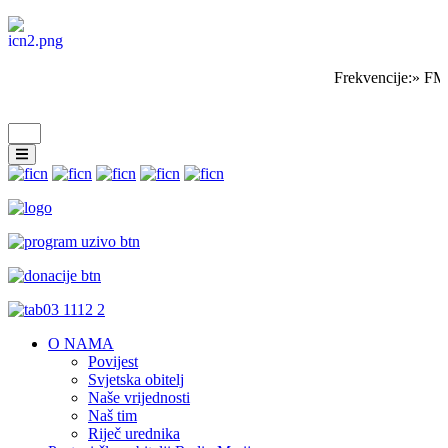
Frekvencije:» FM
O NAMA
Povijest
Svjetska obitelj
Naše vrijednosti
Naš tim
Riječ urednika