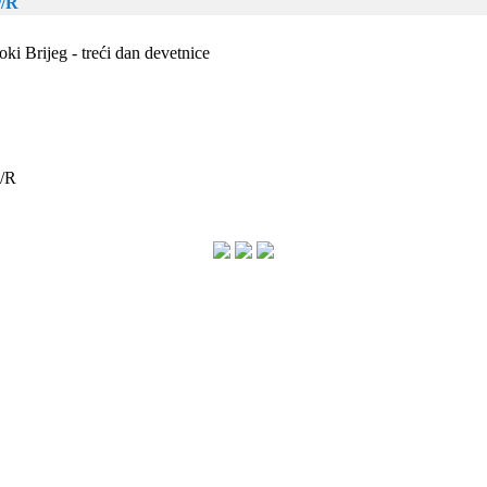
r/R
ki Brijeg - treći dan devetnice
o/R