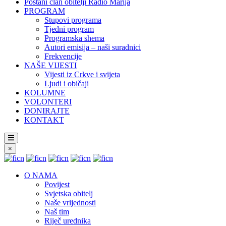
Postani član obitelji Radio Marija
PROGRAM
Stupovi programa
Tjedni program
Programska shema
Autori emisija – naši suradnici
Frekvencije
NAŠE VIJESTI
Vijesti iz Crkve i svijeta
Ljudi i običaji
KOLUMNE
VOLONTERI
DONIRAJTE
KONTAKT
×
O NAMA
Povijest
Svjetska obitelj
Naše vrijednosti
Naš tim
Riječ urednika