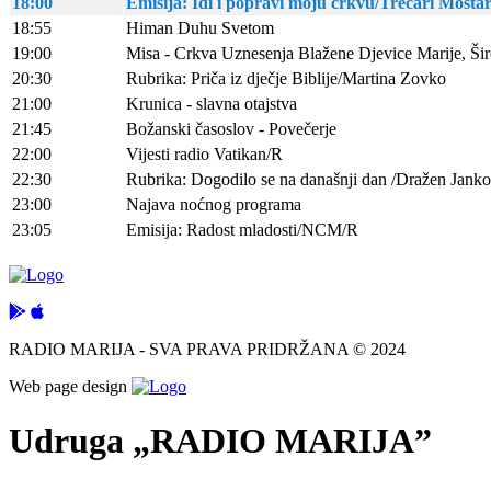
18:00
Emisija: Idi i popravi moju crkvu/Trećari Mosta
18:55
Himan Duhu Svetom
19:00
Misa - Crkva Uznesenja Blažene Djevice Marije, Širo
20:30
Rubrika: Priča iz dječje Biblije/Martina Zovko
21:00
Krunica - slavna otajstva
21:45
Božanski časoslov - Povečerje
22:00
Vijesti radio Vatikan/R
22:30
Rubrika: Dogodilo se na današnji dan /Dražen Jank
23:00
Najava noćnog programa
23:05
Emisija: Radost mladosti/NCM/R
RADIO MARIJA - SVA PRAVA PRIDRŽANA © 2024
Web page design
Udruga „RADIO MARIJA”