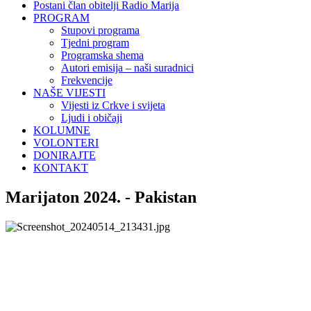
Postani član obitelji Radio Marija
PROGRAM
Stupovi programa
Tjedni program
Programska shema
Autori emisija – naši suradnici
Frekvencije
NAŠE VIJESTI
Vijesti iz Crkve i svijeta
Ljudi i običaji
KOLUMNE
VOLONTERI
DONIRAJTE
KONTAKT
Marijaton 2024. - Pakistan