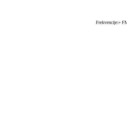
Frekvencije:» FM S