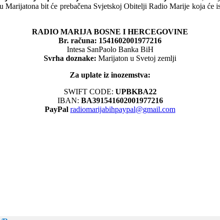
Marijatona bit će prebačena Svjetskoj Obitelji Radio Marije koja će ist
RADIO MARIJA BOSNE I HERCEGOVINE
Br. računa: 1541602001977216
Intesa SanPaolo Banka BiH
Svrha doznake:
Marijaton u Svetoj zemlji
Za uplate iz inozemstva:
SWIFT CODE:
UPBKBA22
IBAN:
BA391541602001977216
PayPal
radiomarijabihpaypal@gmail.com