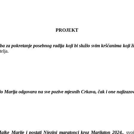
PROJEKT
 za pokretanje posebnog radija koji bi služio svim kršćanima koji živ
elja.
o Marija odgovara na sve pozive mjesnih Crkava, čak i one najizazov
ajke Marije i postati Njezini maratonci kroz Marijaton 2024.
, svo