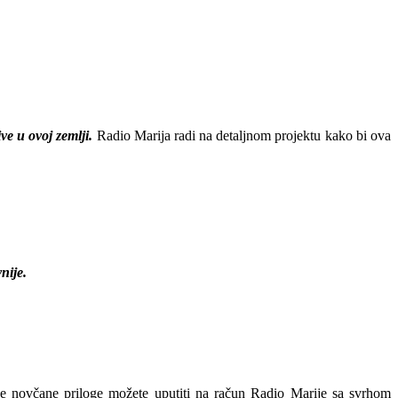
e u ovoj zemlji.
Radio Marija radi na detaljnom projektu kako bi ova
nije.
je novčane priloge možete uputiti na račun Radio Marije sa svrhom