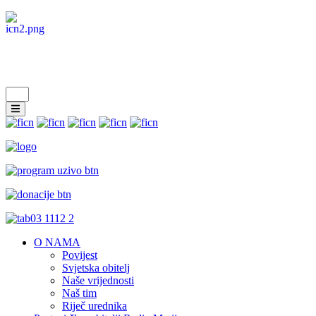
O NAMA
Povijest
Svjetska obitelj
Naše vrijednosti
Naš tim
Riječ urednika