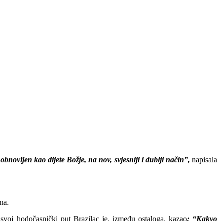
novljen kao dijete Božje, na nov, svjesniji i dublji način”,
napisala
ma.
svoj hodočasnički put Brazilac je, između ostaloga, kazao
: “Kakvo