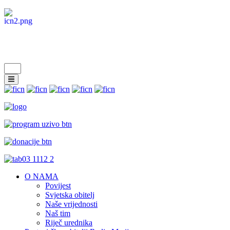
O NAMA
Povijest
Svjetska obitelj
Naše vrijednosti
Naš tim
Riječ urednika