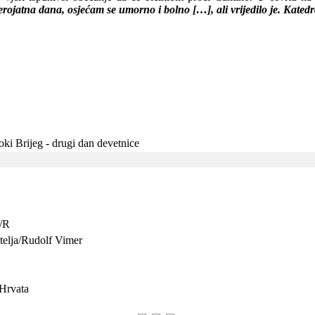
vjerojatna dana, osjećam se umorno i bolno […], ali vrijedilo je. Kate
ki Brijeg - drugi dan devetnice
o/R
itelja/Rudolf Vimer
 Hrvata