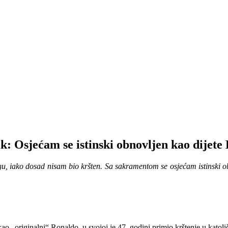
k: Osjećam se istinski obnovljen kao dijete
u, iako dosad nisam bio kršten. Sa sakramentom se osjećam istinski obno
o „originalni“ Ronaldo, u svojoj je 47. godini primio krštenje u katoli