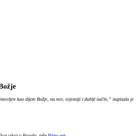
 Božje
vljen kao dijete Božje, na nov, svjesniji i dublji način,” napisala je
čkoj crkvi u Brazilu, piše
Bitno net.