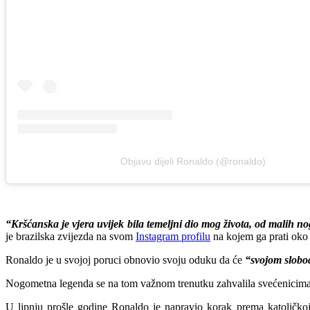
Objavu dijeli Ronaldo (@ronaldo)
“Kršćanska je vjera uvijek bila temeljni dio mog života, od malih no
je brazilska zvijezda na svom
Instagram profilu
na kojem ga prati oko 
Ronaldo je u svojoj poruci obnovio svoju oduku da će
“svojom slobod
Nogometna legenda se na tom važnom trenutku zahvalila svećenicim
U lipnju prošle godine Ronaldo je napravio korak prema katoličkoj