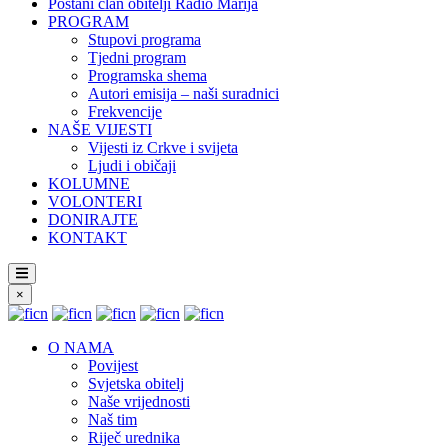
Postani član obitelji Radio Marija
PROGRAM
Stupovi programa
Tjedni program
Programska shema
Autori emisija – naši suradnici
Frekvencije
NAŠE VIJESTI
Vijesti iz Crkve i svijeta
Ljudi i običaji
KOLUMNE
VOLONTERI
DONIRAJTE
KONTAKT
×
O NAMA
Povijest
Svjetska obitelj
Naše vrijednosti
Naš tim
Riječ urednika