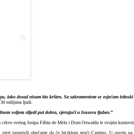
gu, iako dosad nisam bio kršten. Sa sakramentom se osjećam istinski ob
30 milijuna ljudi.
nom voljom slijedi put dobra, vjerujući u Isusovu ljubav.”
a crkve svetog Josipa Fábiu de Melu i Dom Oswaldu te svojim kumovi
 vjeri ispunivši obećanje da će biciklom proći Camino. U osvrtu na 