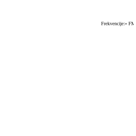
Frekvencije:» FM 