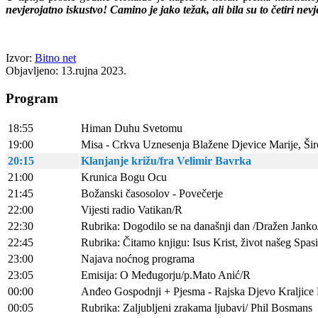
nevjerojatno iskustvo! Camino je jako težak, ali bila su to četiri ne
Izvor:
Bitno net
Objavljeno: 13.rujna 2023.
Program
18:55
Himan Duhu Svetomu
19:00
Misa - Crkva Uznesenja Blažene Djevice Marije, Širo
20:15
Klanjanje križu/fra Velimir Bavrka
21:00
Krunica Bogu Ocu
21:45
Božanski časosolov - Povečerje
22:00
Vijesti radio Vatikan/R
22:30
Rubrika: Dogodilo se na današnji dan /Dražen Jank
22:45
Rubrika: Čitamo knjigu: Isus Krist, život našeg Spas
23:00
Najava noćnog programa
23:05
Emisija: O Međugorju/p.Mato Anić/R
00:00
Anđeo Gospodnji + Pjesma - Rajska Djevo Kraljice
00:05
Rubrika: Zaljubljeni zrakama ljubavi/ Phil Bosmans