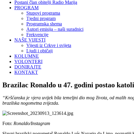
Postani član obitelji Radio Marija
PROGRAM
Stupovi programa
Tjedni program
Programska shema
Autori emisija – naši suradnici
Frekvencije
NAŠE VIJESTI
Vijesti iz Crkve i svijeta
Ljudi i običaji
KOLUMNE
VOLONTERI
DONIRAJTE
KONTAKT
Brazilac Ronaldo u 47. godini postao katoli
“Kršćanska je vjera uvijek bila temeljni dio mog života, od malih nog
brazilska nogometna zvijezda.
Foto:
Ronaldo/Instagram
Slavni brazilski nogometaš Ronaldo Luís Nazario da Lima, poznatiji ka