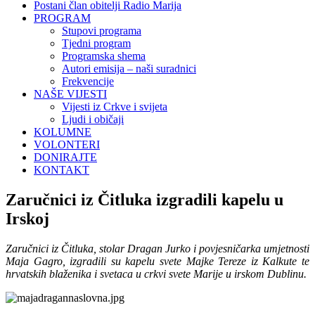
Postani član obitelji Radio Marija
PROGRAM
Stupovi programa
Tjedni program
Programska shema
Autori emisija – naši suradnici
Frekvencije
NAŠE VIJESTI
Vijesti iz Crkve i svijeta
Ljudi i običaji
KOLUMNE
VOLONTERI
DONIRAJTE
KONTAKT
Zaručnici iz Čitluka izgradili kapelu u
Irskoj
Zaručnici iz Čitluka, stolar Dragan Jurko i povjesničarka umjetnosti
Maja Gagro, izgradili su kapelu svete Majke Tereze iz Kalkute te
hrvatskih blaženika i svetaca u crkvi svete Marije u irskom Dublinu.