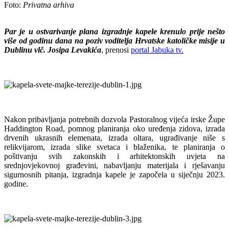
Foto:
Privatna arhiva
Par je u ostvarivanje plana izgradnje kapele krenulo prije nešto
više od godinu dana na poziv voditelja Hrvatske katoličke misije u
Dublinu vlč. Josipa Levakića
, prenosi
portal Jabuka tv.
Nakon pribavljanja potrebnih dozvola Pastoralnog vijeća irske Župe
Haddington Road, pomnog planiranja oko uređenja zidova, izrada
drvenih ukrasnih elemenata, izrada oltara, ugrađivanje niše s
relikvijarom, izrada slike svetaca i blaženika, te planiranja o
poštivanju svih zakonskih i arhitektonskih uvjeta na
srednjovjekovnoj građevini, nabavljanju materijala i rješavanju
sigurnosnih pitanja, izgradnja kapele je započela u siječnju 2023.
godine.