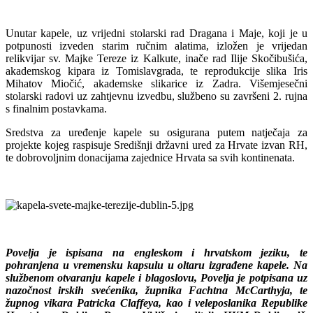
Unutar kapele, uz vrijedni stolarski rad Dragana i Maje, koji je u
potpunosti izveden starim ručnim alatima, izložen je vrijedan
relikvijar sv. Majke Tereze iz Kalkute, inače rad Ilije Skočibušića,
akademskog kipara iz Tomislavgrada, te reprodukcije slika Iris
Mihatov Miočić, akademske slikarice iz Zadra. Višemjesečni
stolarski radovi uz zahtjevnu izvedbu, službeno su završeni 2. rujna
s finalnim postavkama.
Sredstva za uređenje kapele su osigurana putem natječaja za
projekte kojeg raspisuje Središnji državni ured za Hrvate izvan RH,
te dobrovoljnim donacijama zajednice Hrvata sa svih kontinenata.
Povelja je ispisana na engleskom i hrvatskom jeziku, te
pohranjena u vremensku kapsulu u oltaru izgrađene kapele. Na
službenom otvaranju kapele i blagoslovu, Povelja je potpisana uz
nazočnost irskih svećenika, župnika Fachtna McCarthyja, te
župnog vikara Patricka Claffeya, kao i veleposlanika Republike