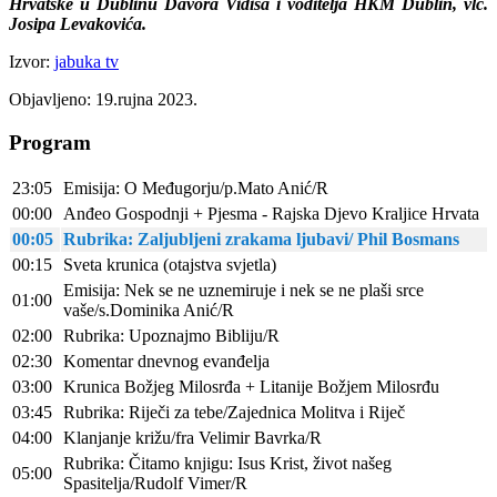
Hrvatske u Dublinu Davora Vidiša i voditelja HKM Dublin, vlč.
Josipa Levakovića.
Izvor:
jabuka tv
Objavljeno: 19.rujna 2023.
Program
23:05
Emisija: O Međugorju/p.Mato Anić/R
00:00
Anđeo Gospodnji + Pjesma - Rajska Djevo Kraljice Hrvata
00:05
Rubrika: Zaljubljeni zrakama ljubavi/ Phil Bosmans
00:15
Sveta krunica (otajstva svjetla)
Emisija: Nek se ne uznemiruje i nek se ne plaši srce
01:00
vaše/s.Dominika Anić/R
02:00
Rubrika: Upoznajmo Bibliju/R
02:30
Komentar dnevnog evanđelja
03:00
Krunica Božjeg Milosrđa + Litanije Božjem Milosrđu
03:45
Rubrika: Riječi za tebe/Zajednica Molitva i Riječ
04:00
Klanjanje križu/fra Velimir Bavrka/R
Rubrika: Čitamo knjigu: Isus Krist, život našeg
05:00
Spasitelja/Rudolf Vimer/R