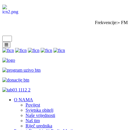
Frekvencije:» FM 
O NAMA
Povijest
Svjetska obitelj
Naše vrijednosti
Naš tim
Riječ urednika