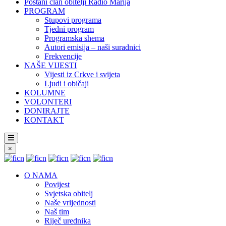
Postani član obitelji Radio Marija
PROGRAM
Stupovi programa
Tjedni program
Programska shema
Autori emisija – naši suradnici
Frekvencije
NAŠE VIJESTI
Vijesti iz Crkve i svijeta
Ljudi i običaji
KOLUMNE
VOLONTERI
DONIRAJTE
KONTAKT
×
O NAMA
Povijest
Svjetska obitelj
Naše vrijednosti
Naš tim
Riječ urednika