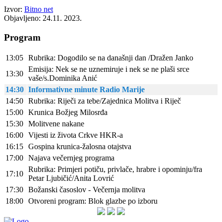
Izvor:
Bitno net
Objavljeno: 24.11. 2023.
Program
13:05
Rubrika: Dogodilo se na današnji dan /Dražen Janko
Emisija: Nek se ne uznemiruje i nek se ne plaši srce
13:30
vaše/s.Dominika Anić
14:30
Informativne minute Radio Marije
14:50
Rubrika: Riječi za tebe/Zajednica Molitva i Riječ
15:00
Krunica Božjeg Milosrđa
15:30
Molitvene nakane
16:00
Vijesti iz života Crkve HKR-a
16:15
Gospina krunica-žalosna otajstva
17:00
Najava večernjeg programa
Rubrika: Primjeri potiču, privlače, hrabre i opominju/fra
17:10
Petar Ljubičić/Anita Lovrić
17:30
Božanski časoslov - Večernja molitva
18:00
Otvoreni program: Blok glazbe po izboru