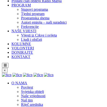
Postani član obitelji Radio Marija
PROGRAM
Stupovi programa
Tjedni program
Programska shema
Autori emisija – naši suradnici
Frekvencije
NAŠE VIJESTI
Vijesti iz Crkve i svijeta
Ljudi i običaji
KOLUMNE
VOLONTERI
DONIRAJTE
KONTAKT
×
O NAMA
Povijest
Svjetska obitelj
Naše vrijednosti
Naš tim
Riječ urednika