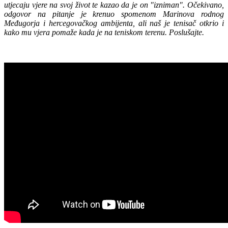
utjecaju vjere na svoj život te kazao da je on "izniman". Očekivano,
odgovor na pitanje je krenuo spomenom Marinova rodnog
Međugorja i hercegovačkog ambijenta, ali naš je tenisač otkrio i
kako mu vjera pomaže kada je na teniskom terenu. Poslušajte.