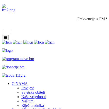
Frekvencije:» FM Sa
O NAMA
Povijest
Svjetska obitelj
Naše vrijednosti
Naš tim
Riječ urednika