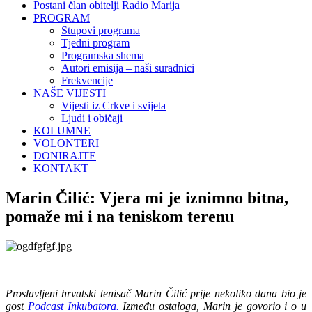
Postani član obitelji Radio Marija
PROGRAM
Stupovi programa
Tjedni program
Programska shema
Autori emisija – naši suradnici
Frekvencije
NAŠE VIJESTI
Vijesti iz Crkve i svijeta
Ljudi i običaji
KOLUMNE
VOLONTERI
DONIRAJTE
KONTAKT
Marin Čilić: Vjera mi je iznimno bitna,
pomaže mi i na teniskom terenu
Proslavljeni hrvatski tenisač Marin Čilić prije nekoliko dana bio je
gost
Podcast Inkubatora.
Između ostaloga, Marin je govorio i o u