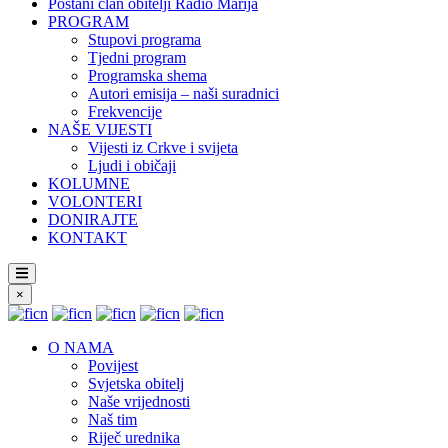
Postani član obitelji Radio Marija
PROGRAM
Stupovi programa
Tjedni program
Programska shema
Autori emisija – naši suradnici
Frekvencije
NAŠE VIJESTI
Vijesti iz Crkve i svijeta
Ljudi i običaji
KOLUMNE
VOLONTERI
DONIRAJTE
KONTAKT
×
O NAMA
Povijest
Svjetska obitelj
Naše vrijednosti
Naš tim
Riječ urednika