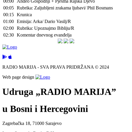
00:00
Anđeo Gospodnji + Pjesma Rajska Djevo
00:05
Rubrika: Zaljubljeni zrakama ljubavi/ Phil Bosmans
00:15
Krunica
01:00
Emisija: Arka/ Dario Vasilj/R
02:00
Rubrika: Upoznajmo Bibliju/R
02:30
Komentar dnevnog evanđelja
RADIO MARIJA - SVA PRAVA PRIDRŽANA © 2024
Web page design
Udruga „RADIO MARIJA”
u Bosni i Hercegovini
Zagrebačka 18, 71000 Sarajevo