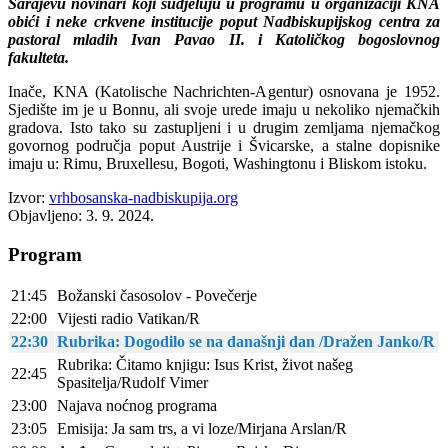
Sarajevu novinari koji sudjeluju u programu u organizaciji KNA
obići i neke crkvene institucije poput Nadbiskupijskog centra za
pastoral mladih Ivan Pavao II. i Katoličkog bogoslovnog
fakulteta.
Inače, KNA (Katolische Nachrichten-Agentur) osnovana je 1952.
Sjedište im je u Bonnu, ali svoje urede imaju u nekoliko njemačkih
gradova. Isto tako su zastupljeni i u drugim zemljama njemačkog
govornog područja poput Austrije i Švicarske, a stalne dopisnike
imaju u: Rimu, Bruxellesu, Bogoti, Washingtonu i Bliskom istoku.
Izvor:
vrhbosanska-nadbiskupija.org
Objavljeno: 3. 9. 2024.
Program
21:45
Božanski časosolov - Povečerje
22:00
Vijesti radio Vatikan/R
22:30
Rubrika: Dogodilo se na današnji dan /Dražen Janko/R
Rubrika: Čitamo knjigu: Isus Krist, život našeg
22:45
Spasitelja/Rudolf Vimer
23:00
Najava noćnog programa
23:05
Emisija: Ja sam trs, a vi loze/Mirjana Arslan/R