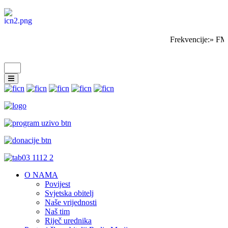
Frekvencije:» FM 
O NAMA
Povijest
Svjetska obitelj
Naše vrijednosti
Naš tim
Riječ urednika