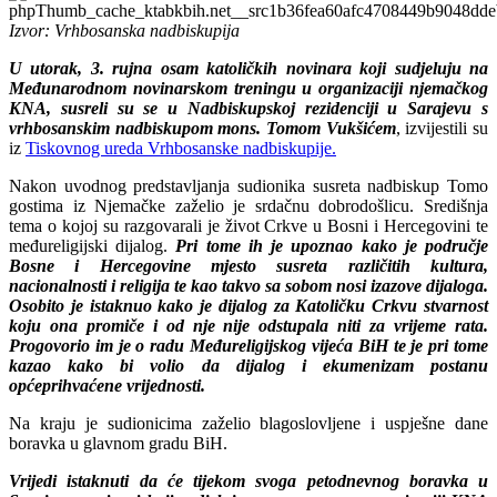
Izvor: Vrhbosanska nadbiskupija
U utorak, 3. rujna osam katoličkih novinara koji sudjeluju na
Međunarodnom novinarskom treningu u organizaciji njemačkog
KNA, susreli su se u Nadbiskupskoj rezidenciji u Sarajevu s
vrhbosanskim nadbiskupom mons. Tomom Vukšićem
, izvijestili su
iz
Tiskovnog ureda Vrhbosanske nadbiskupije.
Nakon uvodnog predstavljanja sudionika susreta nadbiskup Tomo
gostima iz Njemačke zaželio je srdačnu dobrodošlicu. Središnja
tema o kojoj su razgovarali je život Crkve u Bosni i Hercegovini te
međureligijski dijalog.
Pri tome ih je upoznao kako je područje
Bosne i Hercegovine mjesto susreta različitih kultura,
nacionalnosti i religija te kao takvo sa sobom nosi izazove dijaloga.
Osobito je istaknuo kako je dijalog za Katoličku Crkvu stvarnost
koju ona promiče i od nje nije odstupala niti za vrijeme rata.
Progovorio im je o radu Međureligijskog vijeća BiH te je pri tome
kazao kako bi volio da dijalog i ekumenizam postanu
općeprihvaćene vrijednosti.
Na kraju je sudionicima zaželio blagoslovljene i uspješne dane
boravka u glavnom gradu BiH.
Vrijedi istaknuti da će tijekom svoga petodnevnog boravka u