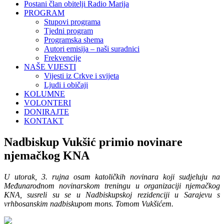
Postani član obitelji Radio Marija
PROGRAM
Stupovi programa
Tjedni program
Programska shema
Autori emisija – naši suradnici
Frekvencije
NAŠE VIJESTI
Vijesti iz Crkve i svijeta
Ljudi i običaji
KOLUMNE
VOLONTERI
DONIRAJTE
KONTAKT
Nadbiskup Vukšić primio novinare
njemačkog KNA
U utorak, 3. rujna osam katoličkih novinara koji sudjeluju na
Međunarodnom novinarskom treningu u organizaciji njemačkog
KNA, susreli su se u Nadbiskupskoj rezidenciji u Sarajevu s
vrhbosanskim nadbiskupom mons. Tomom Vukšićem.