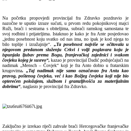
Na početku propovjedi provincijal fra Zdravko pozdravio je
nazočne te uputio izraze sućuti, u prvom redu pokojnikovoj majci
Ruži, braći i sestrama s obiteljima, subraći ramskog samostana te
svoj rodbini i prijateljima. Istaknuo je kako je fra Ante posjedovao
„jednu posebnost koju svatko od nas ima, no ipak je kod njega to
bilo toplije i izražajnije“.
„Ta posebnost najviše se očitovala u
njegovom predanom služenju Crkvi i volji poglavara koju je
ispunjala ljubav prema Bogu, franjevačkoj zajednici i svakom
čovjeku kojeg je susreo“,
kazao je provincijal Dadić podsjećajući na
nadimak „Mensch – Čovjek“ koji je fra Anto dobio u fratarskim
krugovima
. „Taj nadimak nije samo označavao fra Antu kao
pravog, poštenog čovjeka, već i kao Božjeg čovjeka koji nije bio
opterećen položajem, službom i gramzljivošću za materijalnim
dobrima“
, naglasio je provincijal fra Zdravko.
Zaključno je izrekao riječi zahvale braći Hercegovačke franjevačke