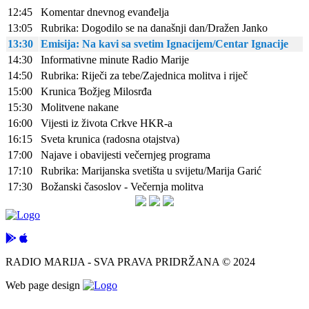
12:45
Komentar dnevnog evanđelja
13:05
Rubrika: Dogodilo se na današnji dan/Dražen Janko
13:30
Emisija: Na kavi sa svetim Ignacijem/Centar Ignacije
14:30
Informativne minute Radio Marije
14:50
Rubrika: Riječi za tebe/Zajednica molitva i riječ
15:00
Krunica Ɓožjeg Milosrđa
15:30
Molitvene nakane
16:00
Vijesti iz života Crkve HKR-a
16:15
Sveta krunica (radosna otajstva)
17:00
Najave i obavijesti večernjeg programa
17:10
Rubrika: Marijanska svetišta u svijetu/Marija Garić
17:30
Božanski časoslov - Večernja molitva
RADIO MARIJA - SVA PRAVA PRIDRŽANA © 2024
Web page design