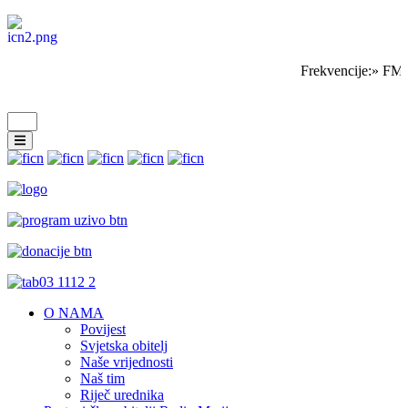
Frekvencije:» FM 
O NAMA
Povijest
Svjetska obitelj
Naše vrijednosti
Naš tim
Riječ urednika