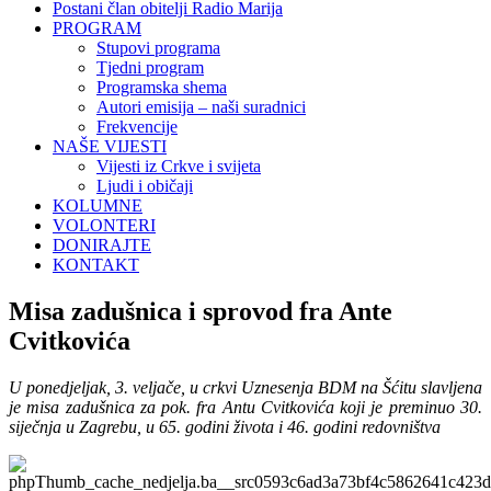
Postani član obitelji Radio Marija
PROGRAM
Stupovi programa
Tjedni program
Programska shema
Autori emisija – naši suradnici
Frekvencije
NAŠE VIJESTI
Vijesti iz Crkve i svijeta
Ljudi i običaji
KOLUMNE
VOLONTERI
DONIRAJTE
KONTAKT
Misa zadušnica i sprovod fra Ante
Cvitkovića
U ponedjeljak, 3. veljače, u crkvi Uznesenja BDM na Šćitu slavljena
je misa zadušnica za pok. fra Antu Cvitkovića koji je preminuo 30.
siječnja u Zagrebu, u 65. godini života i 46. godini redovništva