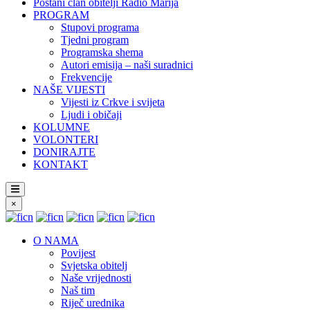
Postani član obitelji Radio Marija
PROGRAM
Stupovi programa
Tjedni program
Programska shema
Autori emisija – naši suradnici
Frekvencije
NAŠE VIJESTI
Vijesti iz Crkve i svijeta
Ljudi i običaji
KOLUMNE
VOLONTERI
DONIRAJTE
KONTAKT
×
O NAMA
Povijest
Svjetska obitelj
Naše vrijednosti
Naš tim
Riječ urednika