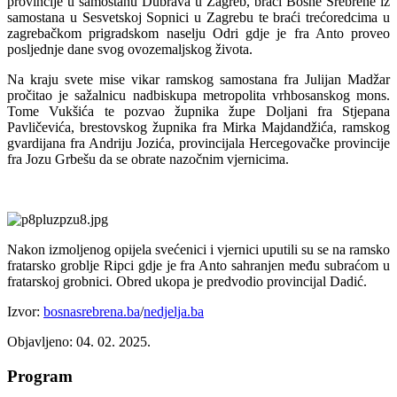
provincije u samostanu Dubrava u Zagreb, braći Bosne Srebrene iz
samostana u Sesvetskoj Sopnici u Zagrebu te braći trećoredcima u
zagrebačkom prigradskom naselju Odri gdje je fra Anto proveo
posljednje dane svog ovozemaljskog života.
Na kraju svete mise vikar ramskog samostana fra Julijan Madžar
pročitao je sažalnicu nadbiskupa metropolita vrhbosanskog mons.
Tome Vukšića te pozvao župnika župe Doljani fra Stjepana
Pavličevića, brestovskog župnika fra Mirka Majdandžića, ramskog
gvardijana fra Andriju Jozića, provincijala Hercegovačke provincije
fra Jozu Grbešu da se obrate nazočnim vjernicima.
Nakon izmoljenog opijela svećenici i vjernici uputili su se na ramsko
fratarsko groblje Ripci gdje je fra Anto sahranjen među subraćom u
fratarskoj grobnici. Obred ukopa je predvodio provincijal Dadić.
Izvor:
bosnasrebrena.ba
/
nedjelja.ba
Objavljeno: 04. 02. 2025.
Program