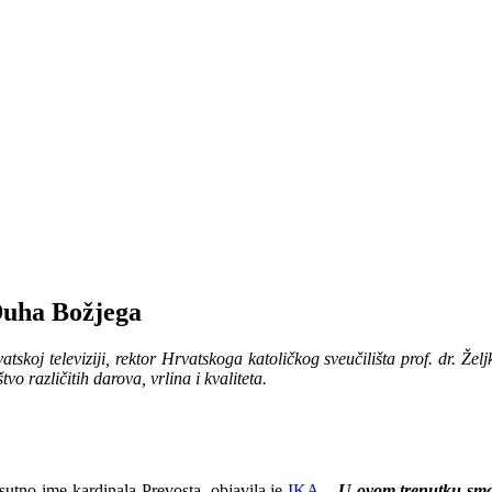
 Duha Božjega
koj televiziji, rektor Hrvatskoga katoličkog sveučilišta prof. dr. Želj
vo različitih darova, vrlina i kvaliteta.
isutno ime kardinala Prevosta, objavila je
IKA
.
„U ovom trenutku smo 