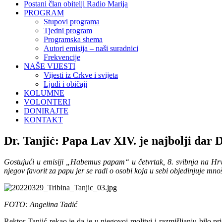
Postani član obitelji Radio Marija
PROGRAM
Stupovi programa
Tjedni program
Programska shema
Autori emisija – naši suradnici
Frekvencije
NAŠE VIJESTI
Vijesti iz Crkve i svijeta
Ljudi i običaji
KOLUMNE
VOLONTERI
DONIRAJTE
KONTAKT
Dr. Tanjić: Papa Lav XIV. je najbolji dar
Gostujući u emisiji „Habemus papam“ u četvrtak, 8. svibnja na Hrvats
njegov favorit za papu jer se radi o osobi koja u sebi objedinjuje mnošt
FOTO: Angelina Tadić
Rektor Tanjić rekao je da je u njegovoj molitvi i razmišljanju bilo pr