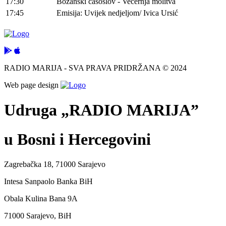
17:30
Božanski časoslov - Večernja molitva
17:45
Emisija: Uvijek nedjeljom/ Ivica Ursić
RADIO MARIJA - SVA PRAVA PRIDRŽANA © 2024
Web page design
Udruga „RADIO MARIJA”
u Bosni i Hercegovini
Zagrebačka 18, 71000 Sarajevo
Intesa Sanpaolo Banka BiH
Obala Kulina Bana 9A
71000 Sarajevo, BiH