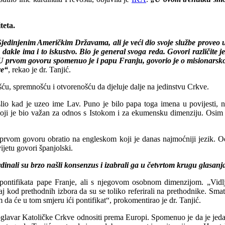
teta.
Sjedinjenim Američkim Državama, ali je veći dio svoje službe proveo u
 dakle ima i to iskustvo. Bio je general svoga reda. Govori različite 
U prvom govoru spomenuo je i papu Franju, govorio je o misionarskoj 
ve“
, rekao je dr. Tanjić.
šću, spremnošću i otvorenošću da djeluje dalje na jedinstvu Crkve.
slio kad je uzeo ime Lav. Puno je bilo papa toga imena u povijesti, 
a koji je bio važan za odnos s Istokom i za ekumensku dimenziju. Osim
prvom govoru obratio na engleskom koji je danas najmoćniji jezik. Oda
vijetu govori španjolski.
nali su brzo našli konsenzus i izabrali ga u četvrtom krugu glasanja
ntifikata pape Franje, ali s njegovom osobnom dimenzijom. „Vidljiv
kod prethodnih izbora da su se toliko referirali na prethodnike. Smatr
m da će u tom smjeru ići pontifikat“, prokomentirao je dr. Tanjić.
oglavar Katoličke Crkve odnositi prema Europi. Spomenuo je da je jeda