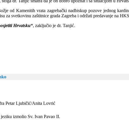
stoga dr. Tanjić smatra da je on dobro upoznat i sa situacijom u Hrvat
ožje od Kamenitih vrata zagrebački nadbiskup pozove jednog kardina
 misu za svetkovinu zaštitnice grada Zagreba i održati predavanje na HKS
osjetiti Hrvatsku“
, zaključio je dr. Tanjić.
anko
fra Petar Ljubičić/Anita Lovrić
jeziku izmolio Sv. Ivan Pavao II.