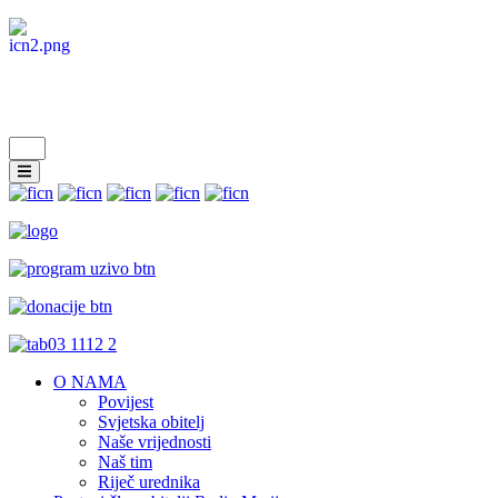
O NAMA
Povijest
Svjetska obitelj
Naše vrijednosti
Naš tim
Riječ urednika