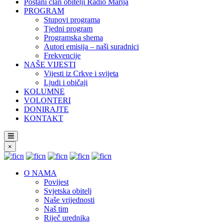
Postani član obitelji Radio Marija
PROGRAM
Stupovi programa
Tjedni program
Programska shema
Autori emisija – naši suradnici
Frekvencije
NAŠE VIJESTI
Vijesti iz Crkve i svijeta
Ljudi i običaji
KOLUMNE
VOLONTERI
DONIRAJTE
KONTAKT
×
O NAMA
Povijest
Svjetska obitelj
Naše vrijednosti
Naš tim
Riječ urednika