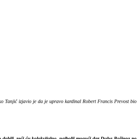
ko Tanjić izjavio je da je upravo kardinal Robert Francis Prevost bio
dobili, reći ću kolokvijalno, najbolji mogući dar Duha Božjega po