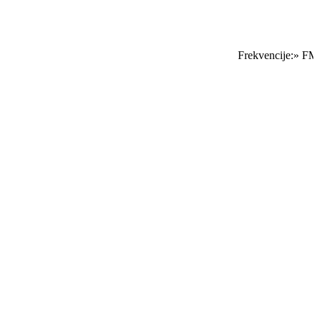
Frekvencije:» FM S