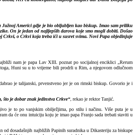
 Južnoj Americi gdje je bio obljubljen kao biskup. Imao sam priliku
jezike. On je jedan od najljepših darova koje smo mogli dobiti. Došao
Crkvi, o Crkvi koja treba ići u susret svima. Novi Papa objedinjuje
najbliži nam je papa Lav XIII. poznat po socijalnoj enciklici „Rerum
 toga, Huni su u to vrijeme bili prodrli u Rim, a njegovom odlučnom
brao je talijanski, prvenstveno jer je on rimski biskup. Govorio je i
, što je dobar znak jedinstva Crkve“
, rekao je rektor Tanjić.
o je to po vanjskim obilježjima, po stilu i načinu. Više puta je u
am da će onu intuiciju koju je imao papa Franjo sada trebati staviti u
n od dosadašnjih najbližih Papinih suradnika u Dikasteriju za biskupe