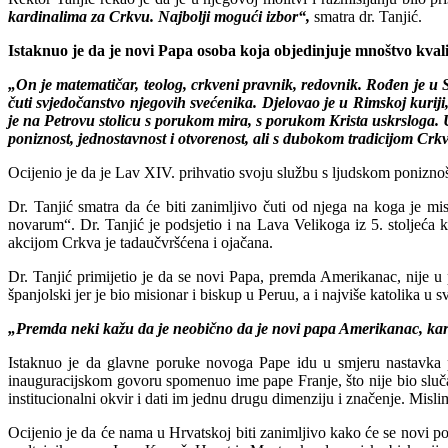
kardinalima za Crkvu. Najbolji mogući izbor“,
smatra dr. Tanjić.
Istaknuo je da je novi Papa osoba koja objedinjuje mnoštvo kvali
„On je matematičar, teolog, crkveni pravnik, redovnik. Rođen je u 
čuti svjedočanstvo njegovih svećenika. Djelovao je u Rimskoj kuriji,
je na Petrovu stolicu s porukom mira, s porukom Krista uskrsloga. 
poniznost, jednostavnost i otvorenost, ali s dubokom tradicijom Crk
Ocijenio je da je Lav XIV. prihvatio svoju službu s ljudskom ponizno
Dr. Tanjić smatra da će biti zanimljivo čuti od njega na koga je mi
novarum“. Dr. Tanjić je podsjetio i na Lava Velikoga iz 5. stoljeć
akcijom Crkva je tadaučvršćena i ojačana.
Dr. Tanjić primijetio je da se novi Papa, premda Amerikanac, nije u 
španjolski jer je bio misionar i biskup u Peruu, a i najviše katolika u s
„Premda neki kažu da je neobično da je novi papa Amerikanac, kardi
Istaknuo je da glavne poruke novoga Pape idu u smjeru nastavka po
inauguracijskom govoru spomenuo ime pape Franje, što nije bio slučaj 
institucionalni okvir i dati im jednu drugu dimenziju i značenje. Misli
Ocijenio je da će nama u Hrvatskoj biti zanimljivo kako će se novi p