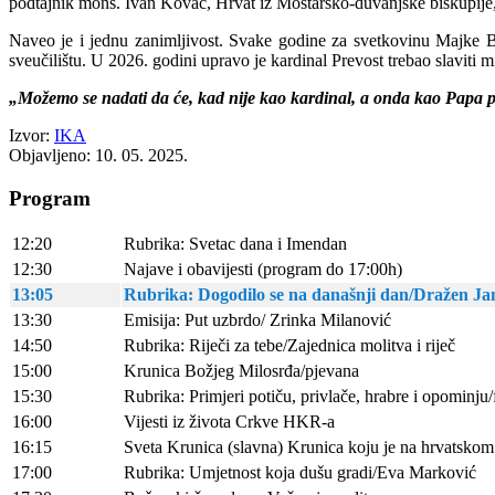
podtajnik mons. Ivan Kovač, Hrvat iz Mostarsko-duvanjske biskupije, 
Naveo je i jednu zanimljivost. Svake godine za svetkovinu Majke B
sveučilištu. U 2026. godini upravo je kardinal Prevost trebao slaviti
„Možemo se nadati da će, kad nije kao kardinal, a onda kao Papa p
Izvor:
IKA
Objavljeno: 10. 05. 2025.
Program
12:20
Rubrika: Svetac dana i Imendan
12:30
Najave i obavijesti (program do 17:00h)
13:05
Rubrika: Dogodilo se na današnji dan/Dražen J
13:30
Emisija: Put uzbrdo/ Zrinka Milanović
14:50
Rubrika: Riječi za tebe/Zajednica molitva i riječ
15:00
Krunica Božjeg Milosrđa/pjevana
15:30
Rubrika: Primjeri potiču, privlače, hrabre i opominju/
16:00
Vijesti iz života Crkve HKR-a
16:15
Sveta Krunica (slavna) Krunica koju je na hrvatskom 
17:00
Rubrika: Umjetnost koja dušu gradi/Eva Marković