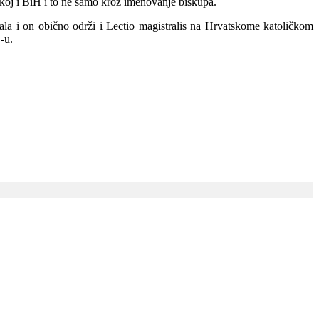
skoj i BiH i to ne samo kroz imenovanje biskupa.
la i on obično održi i Lectio magistralis na Hrvatskome katoličkom
-u.