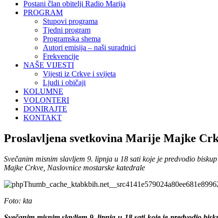
Postani član obitelji Radio Marija
PROGRAM
Stupovi programa
Tjedni program
Programska shema
Autori emisija – naši suradnici
Frekvencije
NAŠE VIJESTI
Vijesti iz Crkve i svijeta
Ljudi i običaji
KOLUMNE
VOLONTERI
DONIRAJTE
KONTAKT
Proslavljena svetkovina Marije Majke Crk
Svečanim misnim slavljem 9. lipnja u 18 sati koje je predvodio bisku
Majke Crkve, Naslovnice mostarske katedrale
Foto: kta
Svečanim misnim slavljem 9. lipnja u 18 sati koje je predvodio bi