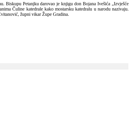
nu. Biskupu Petanjku darovao je knjigu don Bojana Ivešića „Izvješće
janima Čuline katedrale kako mostarsku katedralu u narodu nazivaju.
Cvitanović, župni vikar Župe Gradina.