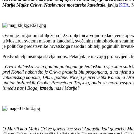
Marije Majke Crkve, Naslovnice mostarske katedrale,
javlja
KTA
. 
Ovom je prigodom obilježena i 23. obljetnica vojno-redarstvene opera
u Mostaru, svetom misom u katedrali, svečanim mimohodom s ratnim
je političke predstavnike hrvatskoga naroda i obitelji poginulih hrvatsk
Predvoditelj misnoga slavlja mons. Petanjak je u svojoj propovijedi, k
„Ova Jubilejska sveta godina prebogata je teološkim i vjerskim sadrža
prvi Koncil nakon što je Crkva prestala biti progonjena, a na njemu s
vatikanskog koncila, 1965. godine. Niceja je prvi veliki Koncil, a Dr
unutar božanskih Osoba Presvetoga Trojstva, onda se mora raspravl
između nas i Boga, između nas i Marije?
O Mariji kao Majci Crkve govori već sveti Augustin kad govori o Mari