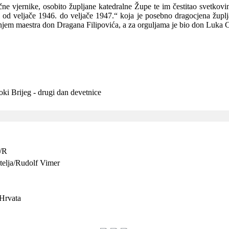
ne vjernike, osobito župljane katedralne Župe te im čestitao svetkovi
ji od veljače 1946. do veljače 1947.“ koja je posebno dragocjena župl
anjem maestra don Dragana Filipovića, a za orguljama je bio don Luka 
ki Brijeg - drugi dan devetnice
o/R
itelja/Rudolf Vimer
 Hrvata