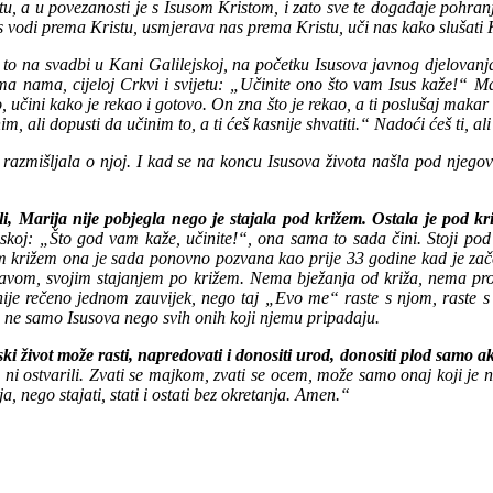
u, a u povezanosti je s Isusom Kristom, i zato sve te događaje pohran
vodi prema Kristu, usmjerava nas prema Kristu, uči nas kako slušati K
o na svadbi u Kani Galilejskoj, na početku Isusova javnog djelovanja.
a nama, cijeloj Crkvi i svijetu: „Učinite ono što vam Isus kaže!“ Mari
 učini kako je rekao i gotovo. On zna što je rekao, a ti poslušaj makar 
, ali dopusti da učinim to, a ti ćeš kasnije shvatiti.“ Nadoći ćeš ti, ali
u razmišljala o njoj. I kad se na koncu Isusova života našla pod njeg
i, Marija nije pobjegla nego je stajala pod križem. Ostala je pod kri
jskoj: „Što god vam kaže, učinite!“, ona sama to sada čini. Stoji po
tovim križem ona je sada ponovno pozvana kao prije 33 godine kad je z
tavom, svojim stajanjem po križem. Nema bježanja od križa, nema prot
 rečeno jednom zauvijek, nego taj „Evo me“ raste s njom, raste s bro
a ne samo Isusova nego svih onih koji njemu pripadaju.
život može rasti, napredovati i donositi urod, donositi plod samo ako
 ni ostvarili. Zvati se majkom, zvati se ocem, može samo onaj koji je 
 nego stajati, stati i ostati bez okretanja. Amen.“