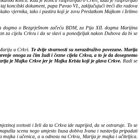
ikanski koncil. Kad je Koncil raspravljao o Crkvi, tada je raspravljao
aj koncilski dokument, papa Pavao VI., zaključujući treći dio radova
ako vjernika, tako i pastira koji je zovu Preslatkom Majkom i želimo
bila dogma o Bezgrješnom začeću BDM, za Pija XII. dogma Marijina
 za cijelu Crkvu i da se slavi u ponedjeljak nakon Duhova da bi se
 Mariju u Crkvi.
Te dvije stvarnosti su nerazdruživo povezane. Marija
arenje onoga za čim žudi i čezne cijela Crkva, a to je da dosegnemo
rija je Majka Crkve jer je Majka Krista koji je glava Crkve.
Radi se
zinoj svetosti i želi da ta Crkva ide naprijed, da se ostvaruje. To se
 napušta scenu nego umjesto Isusa dobiva Ivana i nastavlja pripadati
 majka i učenica, a u odnosu na Crkvu, Marija je majka i učiteljica.