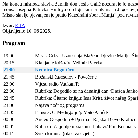
Na koncu misnoga slavlja župnik don Josip Galić pozdravio je nazoč
mons. Josepha Patricka Hurleya o religijskim prilikama u Jugoslavi
Misno slavlje pjevanjem je pratio Katedralni zbor „Marija“ pod ravn
Izvor:
KTA
Objavljeno: 10. 06 2025.
Program
19:00
Misa - Crkva Uznesenja Blažene Djevice Marije, Širo
20:15
Klanjanje križu/fra Velimir Bavrka
21:00
Krunica Bogu Ocu
21:45
Božanski časosolov - Povečerje
22:00
Vijesti radio Vatikan/R
22:30
Rubrika: Dogodilo se na današnji dan /Dražen Jank
22:45
Rubrika: Čitamo knjigu: Isus Krist, život našeg Spas
23:00
Najava noćnog programa
23:05
Emisija: O Međugorju/p.Mato Anić/R
00:00
Anđeo Gospodnji + Pjesma - Rajska Djevo Kraljice
00:05
Rubrika: Zaljubljeni zrakama ljubavi/ Phil Bosmans
00:15
Sveta krunica (otajstva svjetla)