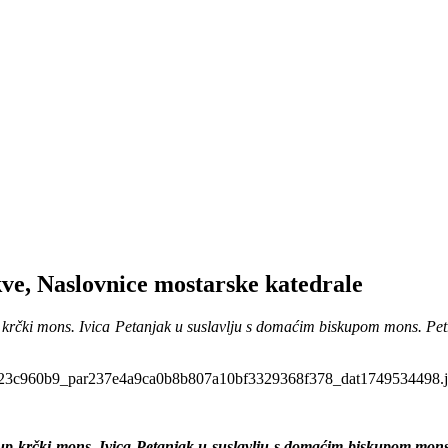
ve, Naslovnice mostarske katedrale
p krčki mons. Ivica Petanjak u suslavlju s domaćim biskupom mons. Pet
skup krčki mons. Ivica Petanjak u suslavlju s domaćim biskupom mons.