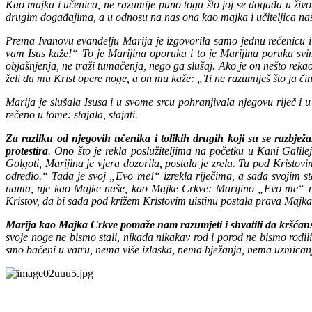
Kao majka i učenica, ne razumije puno toga što joj se događa u život
drugim događajima, a u odnosu na nas ona kao majka i učiteljica nas 
Prema Ivanovu evanđelju Marija je izgovorila samo jednu rečenicu i t
vam Isus kaže!“ To je Marijina oporuka i to je Marijina poruka svim
objašnjenja, ne traži tumačenja, nego ga slušaj. Ako je on nešto rekao,
želi da mu Krist opere noge, a on mu kaže: „Ti ne razumiješ što ja činim
Marija je slušala Isusa i u svome srcu pohranjivala njegovu riječ i 
rečeno u tome: stajala, stajati.
Za razliku od njegovih učenika i tolikih drugih koji su se razbježal
protestira
. Ono što je rekla poslužiteljima na početku u Kani Galile
Golgoti, Marijina je vjera dozorila, postala je zrela. Tu pod Kris
odredio.“ Tada je svoj „Evo me!“ izrekla riječima, a sada svojim s
nama, nje kao Majke naše, kao Majke Crkve: Marijino „Evo me“ nije
Kristov, da bi sada pod križem Kristovim uistinu postala prava Majk
Marija kao Majka Crkve pomaže nam razumjeti i shvatiti da kršćanski 
svoje noge ne bismo stali, nikada nikakav rod i porod ne bismo rodili
smo bačeni u vatru, nema više izlaska, nema bježanja, nema uzmicanja,