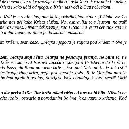
juje u svome srcu i razmišlja o njima i pokušava ih razumjeti u nekim
rista i kako učiti od njega, a Krist nas vodi k Ocu nebeskom.
 Kad je nestalo vina, ona kaže poslužiteljima stola: „Učinite sve što
ja nas uči kako Krista slušati. Ne raspravljaj se s Isusom, ne traži
ne razumiješ. Shvatit ćeš kasnije, kao i Petar na Veliki četvrtak kad ne
 ti treba vremena. Bitno je da slušaš i poslušaš.
ovim križem, Ivan kaže: „Majka njegova je stajala pod križem.“ Sve je
žem. Marija stoji i šuti. Marija ne postavlja pitanja, ne buni se, ne
d križem i šuti. Od Isusova začeća i rođenja u Betlehemu do križa na
ačela Isusa, da Bogu ponovno kaže: „Evo me! Neka mi bude kako si ti
estiranja zbog križa, nego prihvaćanje križa. Tu je Marijina poruka
jem njezinih godina, dozrijeva kroz događaje života, uzevši i križ
 ide preko križa. Bez križa nikad ništa od nas ne bi bilo. N
ikada na
nešto rodio i ostvario u porođajnim bolima, kroz vatreno krštenje. Kad