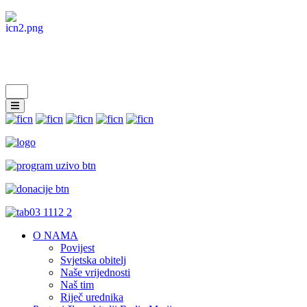
O NAMA
Povijest
Svjetska obitelj
Naše vrijednosti
Naš tim
Riječ urednika