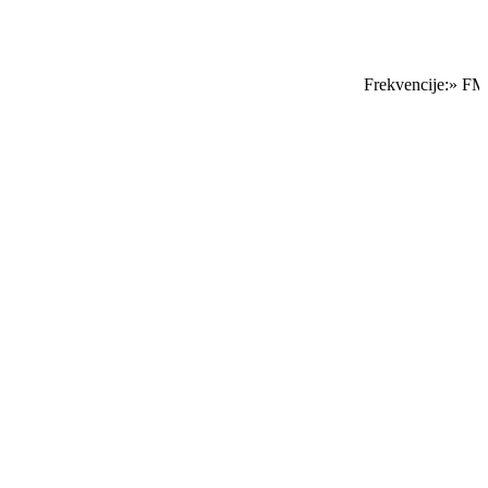
Frekvencije:» FM S