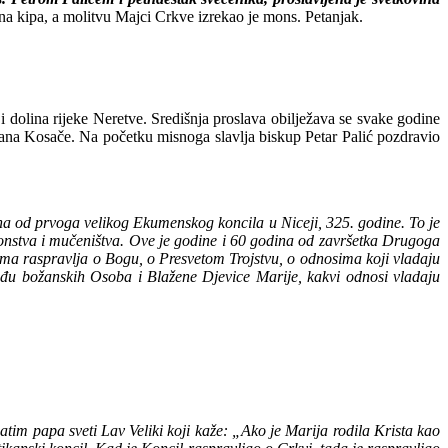
na kipa, a molitvu Majci Crkve izrekao je mons. Petanjak.
 dolina rijeke Neretve. Središnja proslava obilježava se svake godine
a Kosače. Na početku misnoga slavlja biskup Petar Palić pozdravio
dina od prvoga velikog Ekumenskog koncila u Niceji, 325. godine. To je
rogonstva i mučeništva. Ove je godine i 60 godina od završetka Drugoga
ilima raspravlja o Bogu, o Presvetom Trojstvu, o odnosima koji vladaju
eđu božanskih Osoba i Blažene Djevice Marije, kakvi odnosi vladaju
tim papa sveti Lav Veliki koji kaže: „Ako je Marija rodila Krista kao