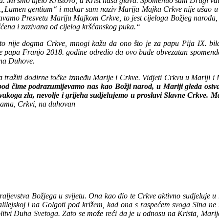
kva. Mi smo tijelo Kristovo, a Krist naša glava. Spomenuo sam Drugi vat
je „Lumen gentium“ i makar sam naziv Marija Majka Crkve nije ušao u t
avamo Presvetu Mariju Majkom Crkve, to jest cijeloga Božjeg naroda, k
ćena i zazivana od cijelog kršćanskog puka.“
 to nije dogma Crkve, mnogi kažu da ono što je za papu Pija IX. 
je papa Franjo 2018. godine odredio da ovo bude obvezatan spomendan
 na Duhove.
a tražiti dodirne točke između Marije i Crkve. Vidjeti Crkvu u Mariji i
a, pod čime podrazumijevamo nas kao Božji narod, u Mariji gleda ostv
vakoga zla, nevolje i grijeha sudjelujemo u proslavi Slavne Crkve. Ma
a nama, Crkvi, na duhovan
ljevstva Božjega u svijetu. Ona kao dio te Crkve aktivno sudjeluje u nje
alilejskoj i na Golgoti pod križem, kad ona s raspećem svoga Sina ne
itvi Duha Svetoga. Zato se može reći da je u odnosu na Krista, Marija