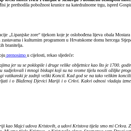
Misi je prethodila pobožnost krunice na katedralnome trgu, ispred Gospi
cije „Lipanjske zore“ tijekom koje je oslobođena lijeva obala Mostara i
 zastavama i kulturnim programom u Hrvatskome domu hercega Stjepan
ih branitelja.
oju
prenosimo
u cijelosti, rekao sljedeće:
jima jer su se poklopile i druge velike obljetnice kao što je 1700. go
u sudjelovali i mnogi biskupi koji su na svome tijelu nosili ožiljke p
ugi vatikanski je zadnji veliki Koncil. Kad god se na tako velikim konc
jati i o Blaženoj Djevici Mariji i o Crkvi. Kakvi odnosi vladaju izm
ji kao Majci udova Kristovih, a udovi Kristova tijela smo mi Crkva. Za