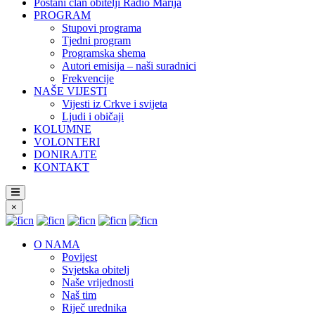
Postani član obitelji Radio Marija
PROGRAM
Stupovi programa
Tjedni program
Programska shema
Autori emisija – naši suradnici
Frekvencije
NAŠE VIJESTI
Vijesti iz Crkve i svijeta
Ljudi i običaji
KOLUMNE
VOLONTERI
DONIRAJTE
KONTAKT
×
O NAMA
Povijest
Svjetska obitelj
Naše vrijednosti
Naš tim
Riječ urednika