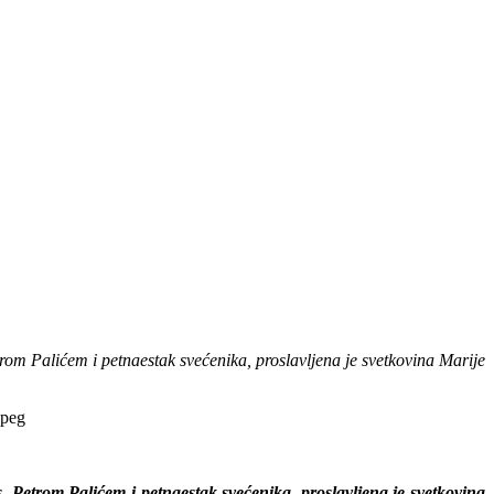
rom Palićem i petnaestak svećenika, proslavljena je svetkovina Marije
 Petrom Palićem i petnaestak svećenika, proslavljena je svetkovina