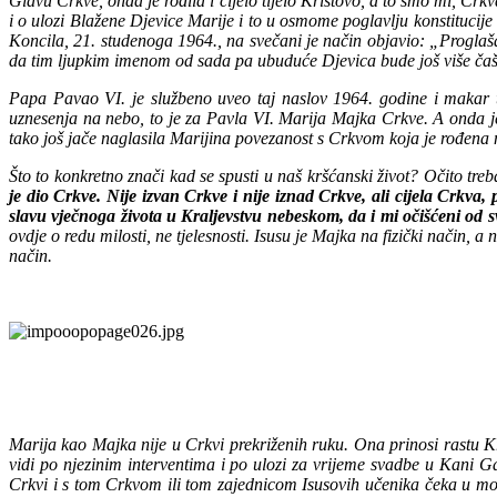
Glavu Crkve, onda je rodila i cijelo tijelo Kristovo, a to smo mi, Cr
i o ulozi Blažene Djevice Marije i to u osmome poglavlju konstituci
Koncila, 21. studenoga 1964., na svečani je način objavio: „Proglaš
da tim ljupkim imenom od sada pa ubuduće Djevica bude još više čaš
Papa Pavao VI. je službeno uveo taj naslov 1964. godine i makar
uznesenja na nebo, to je za Pavla VI. Marija Majka Crkve. A onda 
tako još jače naglasila Marijina povezanost s Crkvom koja je rođena
Što to konkretno znači kad se spusti u naš kršćanski život? Očito treb
je dio Crkve. Nije izvan Crkve i nije iznad Crkve, ali cijela Crkv
slavu vječnoga života u Kraljevstvu nebeskom, da i mi očišćeni od s
ovdje o redu milosti, ne tjelesnosti. Isusu je Majka na fizički način, 
način.
Marija kao Majka nije u Crkvi prekriženih ruku. Ona prinosi rastu Kra
vidi po njezinim interventima i po ulozi za vrijeme svadbe u Kani G
Crkvi i s tom Crkvom ili tom zajednicom Isusovih učenika čeka u mol