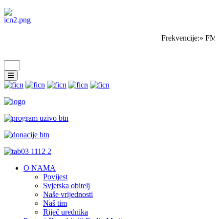
Frekvencije:» FM 
O NAMA
Povijest
Svjetska obitelj
Naše vrijednosti
Naš tim
Riječ urednika