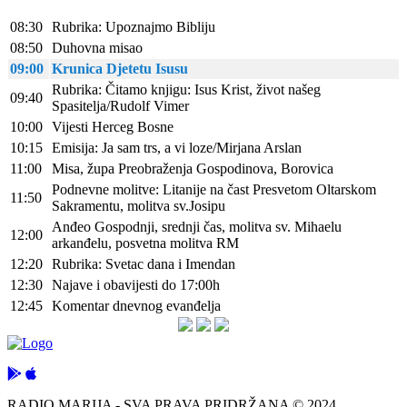
08:30
Rubrika: Upoznajmo Bibliju
08:50
Duhovna misao
09:00
Krunica Djetetu Isusu
Rubrika: Čitamo knjigu: Isus Krist, život našeg
09:40
Spasitelja/Rudolf Vimer
10:00
Vijesti Herceg Bosne
10:15
Emisija: Ja sam trs, a vi loze/Mirjana Arslan
11:00
Misa, župa Preobraženja Gospodinova, Borovica
Podnevne molitve: Litanije na čast Presvetom Oltarskom
11:50
Sakramentu, molitva sv.Josipu
Anđeo Gospodnji, srednji čas, molitva sv. Mihaelu
12:00
arkanđelu, posvetna molitva RM
12:20
Rubrika: Svetac dana i Imendan
12:30
Najave i obavijesti do 17:00h
12:45
Komentar dnevnog evanđelja
RADIO MARIJA - SVA PRAVA PRIDRŽANA © 2024