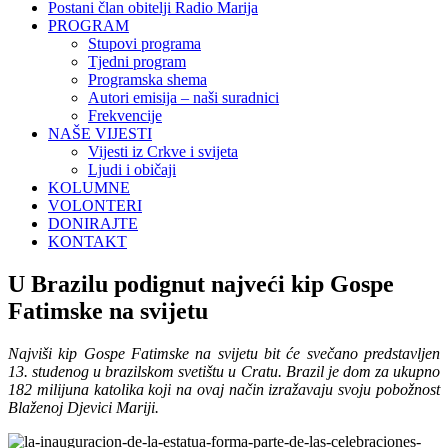
Postani član obitelji Radio Marija
PROGRAM
Stupovi programa
Tjedni program
Programska shema
Autori emisija – naši suradnici
Frekvencije
NAŠE VIJESTI
Vijesti iz Crkve i svijeta
Ljudi i običaji
KOLUMNE
VOLONTERI
DONIRAJTE
KONTAKT
U Brazilu podignut najveći kip Gospe
Fatimske na svijetu
Najviši kip Gospe Fatimske na svijetu bit će svečano predstavljen
13. studenog u brazilskom svetištu u Cratu. Brazil je dom za ukupno
182 milijuna katolika koji na ovaj način izražavaju svoju pobožnost
Blaženoj Djevici Mariji.