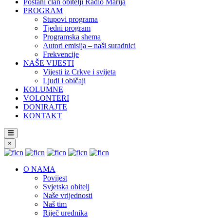
Postani član obitelji Radio Marija
PROGRAM
Stupovi programa
Tjedni program
Programska shema
Autori emisija – naši suradnici
Frekvencije
NAŠE VIJESTI
Vijesti iz Crkve i svijeta
Ljudi i običaji
KOLUMNE
VOLONTERI
DONIRAJTE
KONTAKT
×
O NAMA
Povijest
Svjetska obitelj
Naše vrijednosti
Naš tim
Riječ urednika