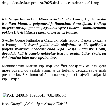
Kip Gospe Fatimske u blizini svetišta Crato, Ceará, koji je izradio
Ranilson Viana, u potpunosti je financiran donacijama. Voditelji
projekta opisuju ga kao „svjetionik vjere i nade“ – monumentalni
poklon Djevici Mariji i njezinoj poruci iz Fátime.
Svetište Gospe Fatimske u Cratu uključuje repliku Kapele ukazanja
u Portugalu.
U Svetoj godini nade obilježava se 72. godišnjica
posjeta izvornog hodočasničkog kipa Gospe Fatimske Cratu,
događaja koji je ostavio neizbrisiv trag na gradu. Ulice, škole, pa
čak i zračna luka nose njezino ime.
Monumentalni Marijin kip stoji kao živi podsjetnik da nas vjera
može odvesti do velikih visina te da trebamo uzdizati svoje misli
prema nebu. S visinom od 51 metra ovo je treći najveći marijanski
kip u svijetu.
Krist Otkupitelj/ Foto: Igor Kralj/PIXSELL