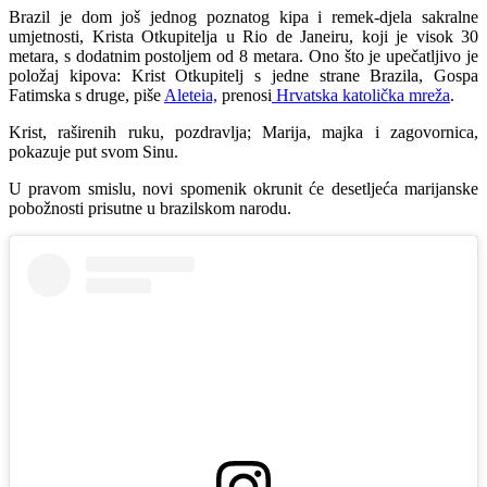
Brazil je dom još jednog poznatog kipa i remek-djela sakralne
umjetnosti, Krista Otkupitelja u Rio de Janeiru, koji je visok 30
metara, s dodatnim postoljem od 8 metara. Ono što je upečatljivo je
položaj kipova: Krist Otkupitelj s jedne strane Brazila, Gospa
Fatimska s druge, piše
Aleteia,
prenosi
Hrvatska katolička mreža
.
Krist, raširenih ruku, pozdravlja; Marija, majka i zagovornica,
pokazuje put svom Sinu.
U pravom smislu, novi spomenik okrunit će desetljeća marijanske
pobožnosti prisutne u brazilskom narodu.