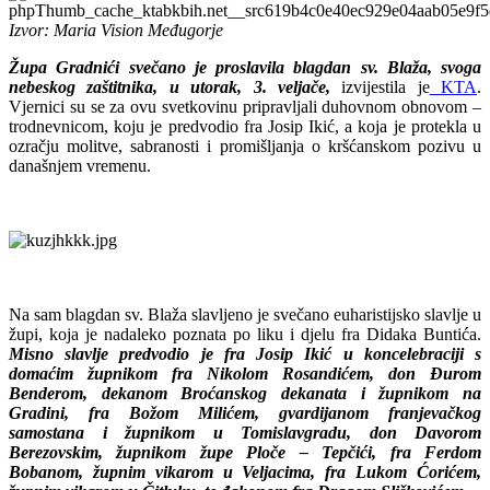
Izvor: Maria Vision Međugorje
Župa Gradnići svečano je proslavila blagdan sv. Blaža, svoga
nebeskog zaštitnika, u utorak, 3. veljače,
izvijestila je
KTA
.
Vjernici su se za ovu svetkovinu pripravljali duhovnom obnovom –
trodnevnicom, koju je predvodio fra Josip Ikić, a koja je protekla u
ozračju molitve, sabranosti i promišljanja o kršćanskom pozivu u
današnjem vremenu.
Na sam blagdan sv. Blaža slavljeno je svečano euharistijsko slavlje u
župi, koja je nadaleko poznata po liku i djelu fra Didaka Buntića.
Misno slavlje predvodio je fra Josip Ikić u koncelebraciji s
domaćim župnikom fra Nikolom Rosandićem, don Đurom
Benderom, dekanom Broćanskog dekanata i župnikom na
Gradini, fra Božom Milićem, gvardijanom franjevačkog
samostana i župnikom u Tomislavgradu, don Davorom
Berezovskim, župnikom župe Ploče – Tepčići, fra Ferdom
Bobanom, župnim vikarom u Veljacima, fra Lukom Ćorićem,