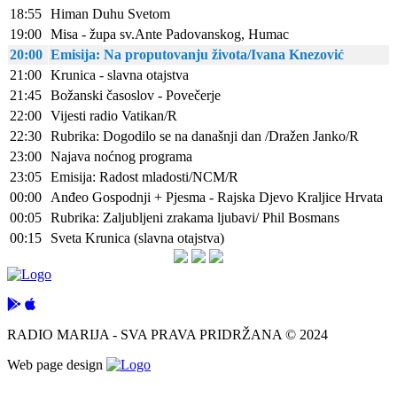
18:55
Himan Duhu Svetom
19:00
Misa - župa sv.Ante Padovanskog, Humac
20:00
Emisija: Na proputovanju života/Ivana Knezović
21:00
Krunica - slavna otajstva
21:45
Božanski časoslov - Povečerje
22:00
Vijesti radio Vatikan/R
22:30
Rubrika: Dogodilo se na današnji dan /Dražen Janko/R
23:00
Najava noćnog programa
23:05
Emisija: Radost mladosti/NCM/R
00:00
Anđeo Gospodnji + Pjesma - Rajska Djevo Kraljice Hrvata
00:05
Rubrika: Zaljubljeni zrakama ljubavi/ Phil Bosmans
00:15
Sveta Krunica (slavna otajstva)
RADIO MARIJA - SVA PRAVA PRIDRŽANA © 2024
Web page design