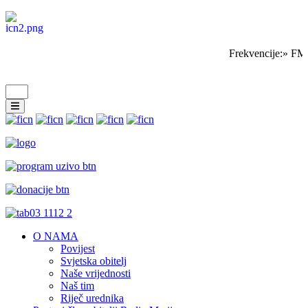
Frekvencije:» FM 
O NAMA
Povijest
Svjetska obitelj
Naše vrijednosti
Naš tim
Riječ urednika