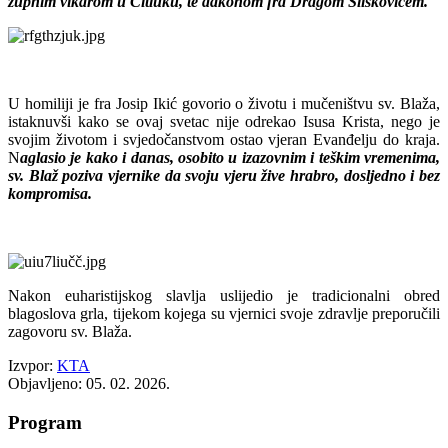
župnim vikarom u Čitluku, te đakonom fra Dragom Sliškovićem.
U homiliji je fra Josip Ikić govorio o životu i mučeništvu sv. Blaža,
istaknuvši kako se ovaj svetac nije odrekao Isusa Krista, nego je
svojim životom i svjedočanstvom ostao vjeran Evanđelju do kraja.
N
aglasio je kako i danas, osobito u izazovnim i teškim vremenima,
sv. Blaž poziva vjernike da svoju vjeru žive hrabro, dosljedno i bez
kompromisa.
Nakon euharistijskog slavlja uslijedio je tradicionalni obred
blagoslova grla, tijekom kojega su vjernici svoje zdravlje preporučili
zagovoru sv. Blaža.
Izvpor:
KTA
Objavljeno: 05. 02. 2026.
Program