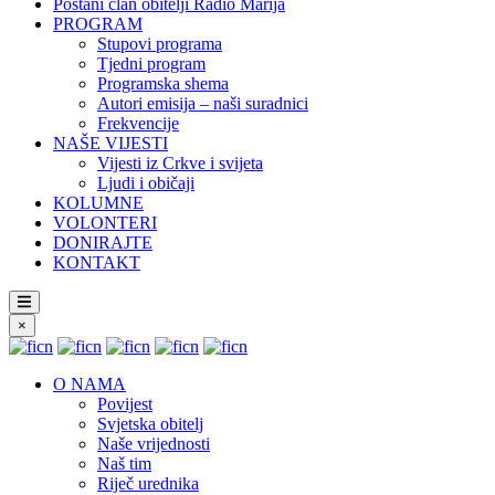
Postani član obitelji Radio Marija
PROGRAM
Stupovi programa
Tjedni program
Programska shema
Autori emisija – naši suradnici
Frekvencije
NAŠE VIJESTI
Vijesti iz Crkve i svijeta
Ljudi i običaji
KOLUMNE
VOLONTERI
DONIRAJTE
KONTAKT
×
O NAMA
Povijest
Svjetska obitelj
Naše vrijednosti
Naš tim
Riječ urednika