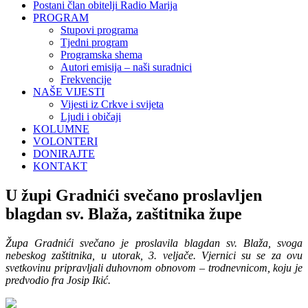
Postani član obitelji Radio Marija
PROGRAM
Stupovi programa
Tjedni program
Programska shema
Autori emisija – naši suradnici
Frekvencije
NAŠE VIJESTI
Vijesti iz Crkve i svijeta
Ljudi i običaji
KOLUMNE
VOLONTERI
DONIRAJTE
KONTAKT
U župi Gradnići svečano proslavljen
blagdan sv. Blaža, zaštitnika župe
Župa Gradnići svečano je proslavila blagdan sv. Blaža, svoga
nebeskog zaštitnika, u utorak, 3. veljače. Vjernici su se za ovu
svetkovinu pripravljali duhovnom obnovom – trodnevnicom, koju je
predvodio fra Josip Ikić.