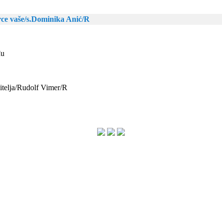
srce vaše/s.Dominika Anić/R
đu
sitelja/Rudolf Vimer/R