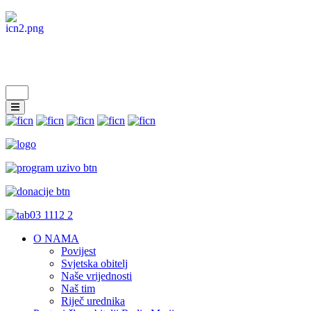
O NAMA
Povijest
Svjetska obitelj
Naše vrijednosti
Naš tim
Riječ urednika