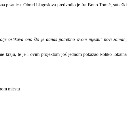
krsna pisanica. Obred blagoslova predvodio je fra Bono Tomić, sutješki
bolje oslikava ono što je danas potrebno ovom mjestu: novi zamah,
vome kraju, te je i ovim projektom još jednom pokazao koliko lokalna
snom mjestu