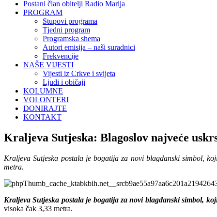
Postani član obitelji Radio Marija
PROGRAM
Stupovi programa
Tjedni program
Programska shema
Autori emisija – naši suradnici
Frekvencije
NAŠE VIJESTI
Vijesti iz Crkve i svijeta
Ljudi i običaji
KOLUMNE
VOLONTERI
DONIRAJTE
KONTAKT
Kraljeva Sutjeska: Blagoslov najveće uskr
Kraljeva Sutjeska postala je bogatija za novi blagdanski simbol, koj
metra.
Kraljeva Sutjeska postala je bogatija za novi blagdanski simbol, koji 
visoka čak 3,33 metra.