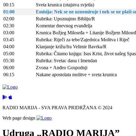
00:15
Sveta krunica (otajstva svjetla)
01:00
Emisija: Nek se ne uznemiruje i nek se ne plaši 
02:00
Rubrika: Upoznajmo Bibliju/R
02:30
Komentar dnevnog evanđelja
03:00
Krunica Božjeg Milosrđa + Litanije Božjem Milosr
03:45
Rubrika: Riječi za tebe/Zajednica Molitva i Riječ
04:00
Klanjanje križu/fra Velimir Bavrka/R
05:00
Rubrika: Čitamo knjigu: Isus Krist, život našeg Spa
05:30
Rubrika: Svetac dana i Imendan
06:00
Zvona + Anđeo Gospodnji
06:15
Nakane apostolata molitve + sveta krunica
RADIO MARIJA - SVA PRAVA PRIDRŽANA © 2024
Web page design
Udruga „RADIO MARIJA”