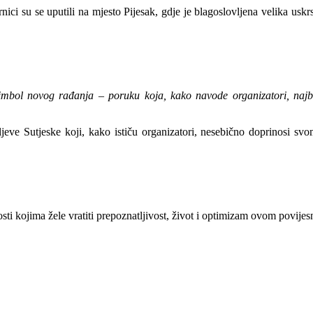
nici su se uputili na mjesto Pijesak, gdje je blagoslovljena velika us
simbol novog rađanja – poruku koja, kako navode organizatori, naj
ljeve Sutjeske koji, kako ističu organizatori, nesebično doprinosi s
sti kojima žele vratiti prepoznatljivost, život i optimizam ovom povije