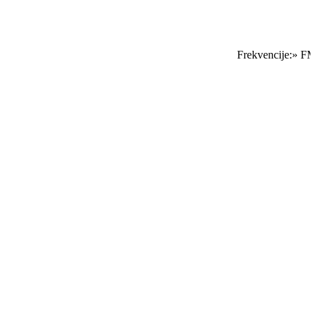
Frekvencije:» FM 