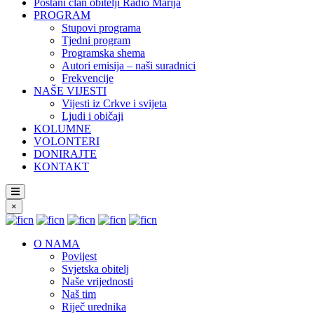
Postani član obitelji Radio Marija
PROGRAM
Stupovi programa
Tjedni program
Programska shema
Autori emisija – naši suradnici
Frekvencije
NAŠE VIJESTI
Vijesti iz Crkve i svijeta
Ljudi i običaji
KOLUMNE
VOLONTERI
DONIRAJTE
KONTAKT
×
O NAMA
Povijest
Svjetska obitelj
Naše vrijednosti
Naš tim
Riječ urednika