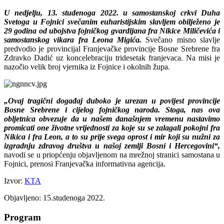
U nedjelju, 13. studenoga 2022. u samostanskoj crkvi Duha
Svetoga u Fojnici svečanim euharistijskim slavljem obilježeno je
29 godina od ubojstva fojničkog gvardijana fra Nikice Miličevića i
samostanskog vikara fra Leona Migića.
Svečano misno slavlje
predvodio je provincijal Franjevačke provincije Bosne Srebrene fra
Zdravko Dadić uz koncelebraciju tridesetak franjevaca. Na misi je
nazočio velik broj vjernika iz Fojnice i okolnih župa.
„Ovaj tragični događaj duboko je urezan u povijest provincije
Bosne Srebrene i cijelog fojničkog naroda. Stoga, nas ova
obljetnica obvezuje da u našem današnjem vremenu nastavimo
promicati one životne vrijednosti za koje su se zalagali pokojni fra
Nikica i fra Leon, a to su prije svega oprost i mir koji su nužni za
izgradnju zdravog društva u našoj zemlji Bosni i Hercegovini“,
navodi se u priopćenju objavljenom na mrežnoj stranici samostana u
Fojnici, prenosi Franjevačka informativna agencija.
Izvor:
KTA
Objavljeno: 15.studenoga 2022.
Program