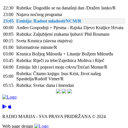
22:30
Rubrika: Dogodilo se na današnji dan /Dražen Janko/R
23:00
Najava noćnog programa
23:05
Emisija: Radost mladosti/NCM/R
00:00
Anđeo Gospodnji + Pjesma - Rajska Djevo Kraljice Hrvata
00:05
Rubrika: Zaljubljeni zrakama ljubavi/ Phil Bosmans
00:15
Sveta Krunica (slavna otajstva)
01:00
Informativne minute/R
03:00
Krunica Božjeg Milosrđa + Litanije Božjem Milosrđu
03:45
Rubrika: Riječi za tebe/Zajednica Molitva i Riječ
04:00
Emisija: Idi i popravi moju crkvu/Trećari Mostar/R
Rubrika: Čitamo knjigu: Isus Krist, život našeg
05:00
Spasitelja/Rudolf Vimer/R
05:15
Rubrika: Svetac dana i Imendan
RADIO MARIJA - SVA PRAVA PRIDRŽANA © 2024
Web page design