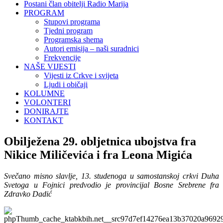
Postani član obitelji Radio Marija
PROGRAM
Stupovi programa
Tjedni program
Programska shema
Autori emisija – naši suradnici
Frekvencije
NAŠE VIJESTI
Vijesti iz Crkve i svijeta
Ljudi i običaji
KOLUMNE
VOLONTERI
DONIRAJTE
KONTAKT
Obilježena 29. obljetnica ubojstva fra
Nikice Miličevića i fra Leona Migića
Svečano misno slavlje, 13. studenoga u samostanskoj crkvi Duha
Svetoga u Fojnici predvodio je provincijal Bosne Srebrene fra
Zdravko Dadić