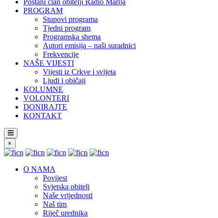
Postani član obitelji Radio Marija
PROGRAM
Stupovi programa
Tjedni program
Programska shema
Autori emisija – naši suradnici
Frekvencije
NAŠE VIJESTI
Vijesti iz Crkve i svijeta
Ljudi i običaji
KOLUMNE
VOLONTERI
DONIRAJTE
KONTAKT
×
O NAMA
Povijest
Svjetska obitelj
Naše vrijednosti
Naš tim
Riječ urednika