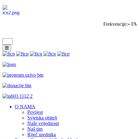
Frekvencije:» FM
O NAMA
Povijest
Svjetska obitelj
Naše vrijednosti
Naš tim
Riječ urednika