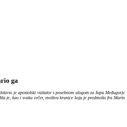
ario ga
redslavio je apostolski vizitator s posebnom ulogom za župu Međugorje
la je, kao i svaku večer, molitva krunice koju je predmolio fra Marin