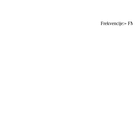
Frekvencije:» FM S