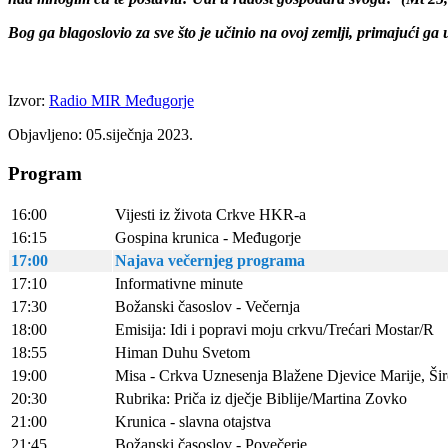
Bog ga blagoslovio za sve što je učinio na ovoj zemlji, primajući ga
Izvor:
Radio MIR Međugorje
Objavljeno: 05.siječnja 2023.
Program
16:00
Vijesti iz života Crkve HKR-a
16:15
Gospina krunica - Međugorje
17:00
Najava večernjeg programa
17:10
Informativne minute
17:30
Božanski časoslov - Večernja
18:00
Emisija: Idi i popravi moju crkvu/Trećari Mostar/R
18:55
Himan Duhu Svetom
19:00
Misa - Crkva Uznesenja Blažene Djevice Marije, Širo
20:30
Rubrika: Priča iz dječje Biblije/Martina Zovko
21:00
Krunica - slavna otajstva
21:45
Božanski časoslov - Povečerje