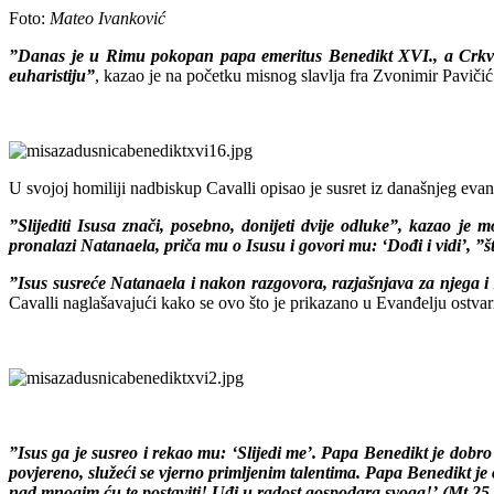
Foto:
Mateo Ivanković
”Danas je u Rimu pokopan papa emeritus Benedikt XVI., a Crkva j
euharistiju”
, kazao je na početku misnog slavlja fra Zvonimir Pavičić
U svojoj homiliji nadbiskup Cavalli opisao je susret iz današnjeg evanđ
”Slijediti Isusa znači, posebno, donijeti dvije odluke”, kazao je m
pronalazi Natanaela, priča mu o Isusu i govori mu: ‘Dođi i vidi’, ”š
”Isus susreće Natanaela i nakon razgovora, razjašnjava za njega i z
Cavalli naglašavajući kako se ovo što je prikazano u Evanđelju ostvar
”Isus ga je susreo i rekao mu: ‘Slijedi me’. Papa Benedikt je dobro
povjereno, služeći se vjerno primljenim talentima. Papa Benedikt je 
nad mnogim ću te postaviti! Uđi u radost gospodara svoga!’ (Mt 25,