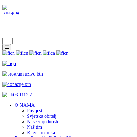
O NAMA
Povijest
Svjetska obitelj
Naše vrijednosti
Naš tim
Riječ urednika