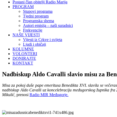
Postani član obitelji Radio Marija
PROGRAM
Stupovi programa
Tjedni program
Programska shema
Autori emisija – naši suradnici
Frekvencije
NAŠE VIJESTI
Vijesti iz Crkve i svijeta
Ljudi i običaji
KOLUMNE
VOLONTERI
DONIRAJTE
KONTAKT
Nadbiskup Aldo Cavalli slavio misu za Bened
Misa za pokoj duše pape emeritusa Benedikta XVI. slavila se večeras,
nadbiskup Aldo Cavalli uz koncelebraciju međugorskog župnika fra Zvo
Mikulić,
prenosi
Radio MIR Međugorje.