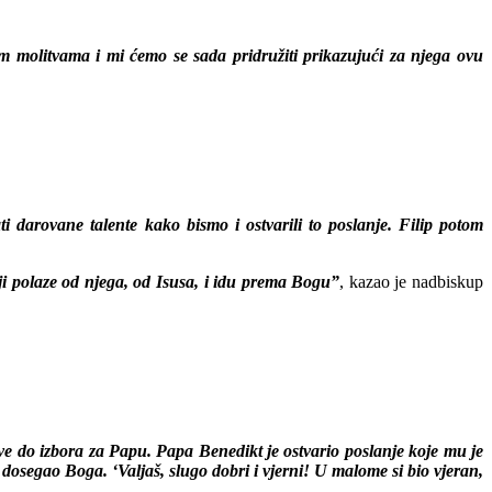
 molitvama i mi ćemo se sada pridružiti prikazujući za njega ovu
ati darovane talente kako bismo i ostvarili to poslanje. Filip potom
žji polaze od njega, od Isusa, i idu prema Bogu”
, kazao je nadbiskup
sve do izbora za Papu. Papa Benedikt je ostvario poslanje koje mu je
 dosegao Boga. ‘Valjaš, slugo dobri i vjerni! U malome si bio vjeran,