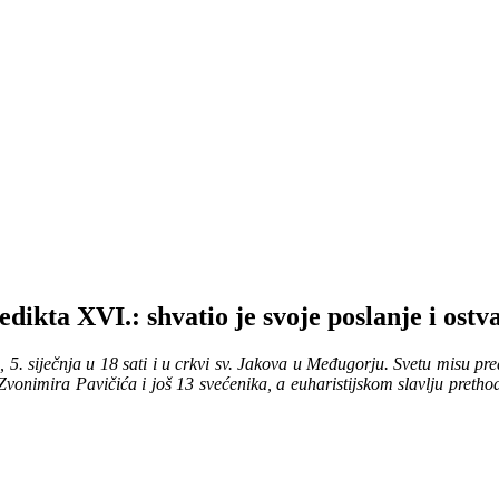
ikta XVI.: shvatio je svoje poslanje i ostv
 5. siječnja u 18 sati i u crkvi sv. Jakova u Međugorju. Svetu misu p
nimira Pavičića i još 13 svećenika, a euharistijskom slavlju prethodi