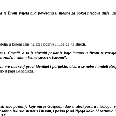
e širom svijeta bila povezana u molitvi za pokoj njegove duše. Tim
.
elja u kojem Isus nalazi i poziva Filipa da ga slijedi.
ons. Cavalli, a to je shvatiti poslanje koje imamo u životu te razvij
to znači: osobno iskusi susret s Isusom”.
a sve nas svoj pravi identitet i porijeklo: otvara se nebo i anđeli Bo
ilo u papi Benediktu.
 shvatio poslanje koje mu je Gospodin dao u ulozi pastira i teologa, 
osobno iskusio susret s Isusom, i pošao je od Njega kako bi razumio i
 21).