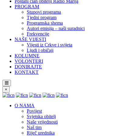
Postani član obitelji Radio Marija
PROGRAM
Stupovi programa
Tjedni program
Programska shema
Autori emisija – naši suradnici
Frekvencije
NAŠE VIJESTI
Vijesti iz Crkve i svijeta
Ljudi i običaji
KOLUMNE
VOLONTERI
DONIRAJTE
KONTAKT
×
O NAMA
Povijest
Svjetska obitelj
Naše vrijednosti
Naš tim
Riječ urednika