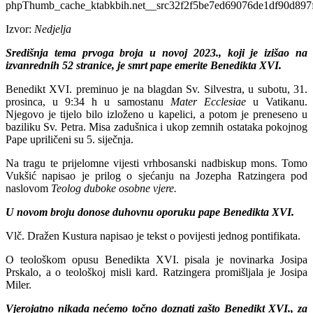
Izvor:
Nedjelja
Središnja tema prvoga broja u novoj 2023., koji je izišao na
izvanrednih 52 stranice, je smrt pape emerite Benedikta XVI.
Benedikt XVI. preminuo je na blagdan Sv. Silvestra, u subotu, 31.
prosinca, u 9:34 h u samostanu
Mater Ecclesiae
u Vatikanu.
Njegovo je tijelo bilo izloženo u kapelici, a potom je preneseno u
baziliku Sv. Petra. Misa zadušnica i ukop zemnih ostataka pokojnog
Pape upriličeni su 5. siječnja.
Na tragu te prijelomne vijesti vrhbosanski nadbiskup mons. Tomo
Vukšić napisao je prilog o sjećanju na Jozepha Ratzingera pod
naslovom
Teolog duboke osobne vjere.
U novom broju donose duhovnu oporuku pape Benedikta XVI.
Vlč. Dražen Kustura napisao je tekst o povijesti jednog pontifikata.
O teološkom opusu Benedikta XVI. pisala je novinarka Josipa
Prskalo, a o teološkoj misli kard. Ratzingera promišljala je Josipa
Miler.
Vjerojatno nikada nećemo točno doznati zašto Benedikt XVI., za