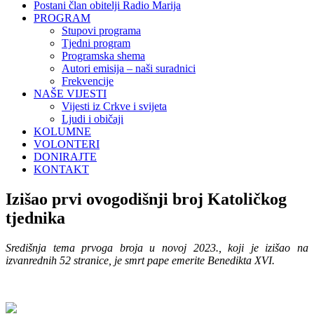
Postani član obitelji Radio Marija
PROGRAM
Stupovi programa
Tjedni program
Programska shema
Autori emisija – naši suradnici
Frekvencije
NAŠE VIJESTI
Vijesti iz Crkve i svijeta
Ljudi i običaji
KOLUMNE
VOLONTERI
DONIRAJTE
KONTAKT
Izišao prvi ovogodišnji broj Katoličkog
tjednika
Središnja tema prvoga broja u novoj 2023., koji je izišao na
izvanrednih 52 stranice, je smrt pape emerite Benedikta XVI.