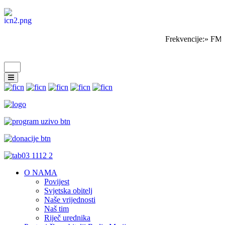
Frekvencije:» FM 
O NAMA
Povijest
Svjetska obitelj
Naše vrijednosti
Naš tim
Riječ urednika