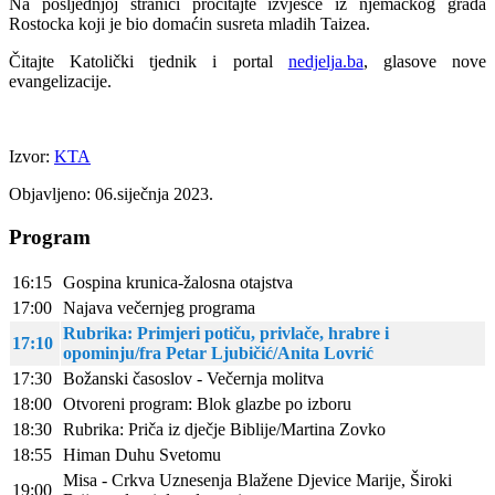
Na posljednjoj stranici pročitajte izvješće iz njemačkog grada
Rostocka koji je bio domaćin susreta mladih Taizea.
Čitajte Katolički tjednik i portal
nedjelja.ba
, glasove nove
evangelizacije.
Izvor:
KTA
Objavljeno: 06.siječnja 2023.
Program
16:15
Gospina krunica-žalosna otajstva
17:00
Najava večernjeg programa
Rubrika: Primjeri potiču, privlače, hrabre i
17:10
opominju/fra Petar Ljubičić/Anita Lovrić
17:30
Božanski časoslov - Večernja molitva
18:00
Otvoreni program: Blok glazbe po izboru
18:30
Rubrika: Priča iz dječje Biblije/Martina Zovko
18:55
Himan Duhu Svetomu
Misa - Crkva Uznesenja Blažene Djevice Marije, Široki
19:00