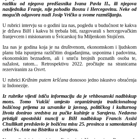
razliku od njegova predšasnika Ivana Pavla II., ili njegova
nasljednika Franje, nije pohodio Bosnu i Hercegovinu. Neke od
mogućih odgovora nudi Josip Vričko u svome razmišljanju.
U rubrici intervju su o godini iza nas, pogledu u budućnost te kakva
je država BiH i kakva bi trebala biti, razgovarali s hercegovačkim
franjevcem i misionarom u Švicarskoj fra Miljenkom Stojićem.
Iza nas je godina koja je na društvenom, ekonomskom i ljudskom
planu bila ispunjena različitim događanjima, usponima i padovima,
ekonomskim beznađem, ali i smrću brojnih poznatih osoba te,
nažalost, ratom... Retrospektivu 2022. pročitajte na stranicama
rezerviranim za
Osvrt
.
U rubrici
Križnim putem kršćana
donosoo jedno iskustvo obraćenja
iz Indonezije.
Iz rubrike vijesti ističu informaciju da je vrhbosanski nadbiskup
mons. Tomo Vukšić umjesto organiziranja tradicionalnog
božićnog prijema za uzvanike iz javnog, političkog i kulturnog
života donirao sredstva za pučke kuhinje u Sarajevu. Nedavno
pristigli apostolski nuncij u BiH nadbiskup Francis Assisi
Chullikatt predslavio je božićnu misu 25. prosinca u samostanskoj
crkvi Sv. Ante na Bistriku u Sarajevu.