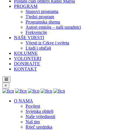
Postani član obitelji Radio Marija
PROGRAM
Stupovi programa
Tjedni program
Programska shema
Autori emisija – naši suradnici
Frekvencije
NAŠE VIJESTI
Vijesti iz Crkve i svijeta
Ljudi i običaji
KOLUMNE
VOLONTERI
DONIRAJTE
KONTAKT
×
O NAMA
Povijest
Svjetska obitelj
Naše vrijednosti
Naš tim
Riječ urednika