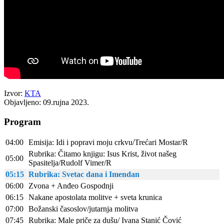
Izvor:
KTA
Objavljeno: 09.rujna 2023.
Program
04:00
Emisija: Idi i popravi moju crkvu/Trećari Mostar/R
Rubrika: Čitamo knjigu: Isus Krist, život našeg
05:00
Spasitelja/Rudolf Vimer/R
05:15
Rubrika: Svetac dana i Imendan
06:00
Zvona + Anđeo Gospodnji
06:15
Nakane apostolata molitve + sveta krunica
07:00
Božanski časoslov/jutarnja molitva
07:45
Rubrika: Male priče za dušu/ Ivana Stanić Čović