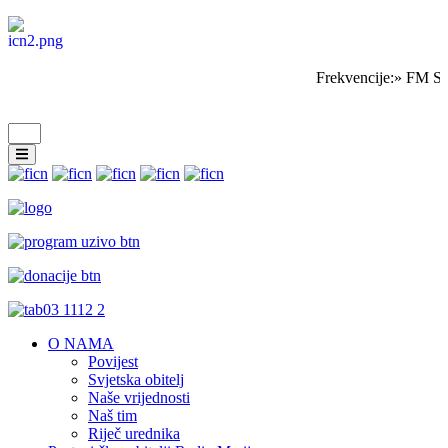
Frekvencije:» FM Sa
O NAMA
Povijest
Svjetska obitelj
Naše vrijednosti
Naš tim
Riječ urednika