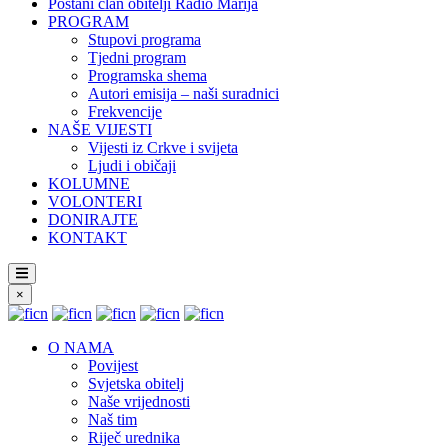
Postani član obitelji Radio Marija
PROGRAM
Stupovi programa
Tjedni program
Programska shema
Autori emisija – naši suradnici
Frekvencije
NAŠE VIJESTI
Vijesti iz Crkve i svijeta
Ljudi i običaji
KOLUMNE
VOLONTERI
DONIRAJTE
KONTAKT
×
O NAMA
Povijest
Svjetska obitelj
Naše vrijednosti
Naš tim
Riječ urednika