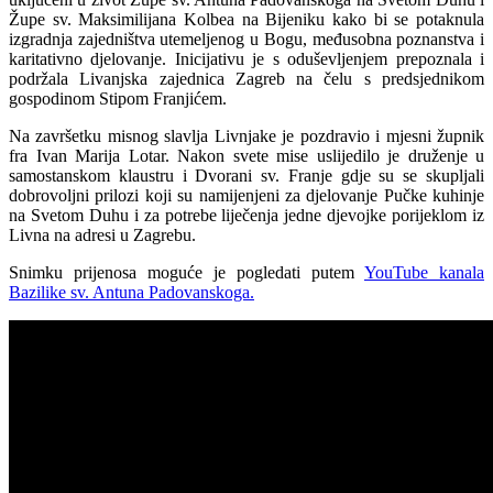
Župe sv. Maksimilijana Kolbea na Bijeniku kako bi se potaknula
izgradnja zajedništva utemeljenog u Bogu, međusobna poznanstva i
karitativno djelovanje. Inicijativu je s oduševljenjem prepoznala i
podržala Livanjska zajednica Zagreb na čelu s predsjednikom
gospodinom Stipom Franjićem.
Na završetku misnog slavlja Livnjake je pozdravio i mjesni župnik
fra Ivan Marija Lotar. Nakon svete mise uslijedilo je druženje u
samostanskom klaustru i Dvorani sv. Franje gdje su se skupljali
dobrovoljni prilozi koji su namijenjeni za djelovanje Pučke kuhinje
na Svetom Duhu i za potrebe liječenja jedne djevojke porijeklom iz
Livna na adresi u Zagrebu.
Snimku prijenosa moguće je pogledati putem
YouTube kanala
Bazilike sv. Antuna Padovanskoga.