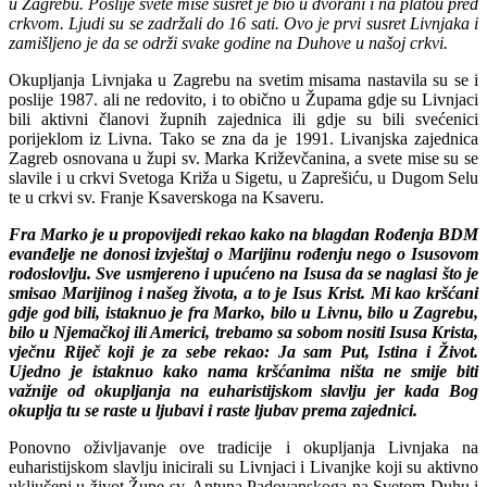
u Zagrebu. Poslije svete mise susret je bio u dvorani i na platou pred
crkvom. Ljudi su se zadržali do 16 sati. Ovo je prvi susret Livnjaka i
zamišljeno je da se održi svake godine na Duhove u našoj crkvi.
Okupljanja Livnjaka u Zagrebu na svetim misama nastavila su se i
poslije 1987. ali ne redovito, i to obično u Župama gdje su Livnjaci
bili aktivni članovi župnih zajednica ili gdje su bili svećenici
porijeklom iz Livna. Tako se zna da je 1991. Livanjska zajednica
Zagreb osnovana u župi sv. Marka Križevčanina, a svete mise su se
slavile i u crkvi Svetoga Križa u Sigetu, u Zaprešiću, u Dugom Selu
te u crkvi sv. Franje Ksaverskoga na Ksaveru.
Fra Marko je u propovijedi rekao kako na blagdan Rođenja BDM
evanđelje ne donosi izvještaj o Marijinu rođenju nego o Isusovom
rodoslovlju. Sve usmjereno i upućeno na Isusa da se naglasi što je
smisao Marijinog i našeg života, a to je Isus Krist. Mi kao kršćani
gdje god bili, istaknuo je fra Marko, bilo u Livnu, bilo u Zagrebu,
bilo u Njemačkoj ili Americi, trebamo sa sobom nositi Isusa Krista,
vječnu Riječ koji je za sebe rekao: Ja sam Put, Istina i Život.
Ujedno je istaknuo kako nama kršćanima ništa ne smije biti
važnije od okupljanja na euharistijskom slavlju jer kada Bog
okuplja tu se raste u ljubavi i raste ljubav prema zajednici.
Ponovno oživljavanje ove tradicije i okupljanja Livnjaka na
euharistijskom slavlju inicirali su Livnjaci i Livanjke koji su aktivno
uključeni u život Župe sv. Antuna Padovanskoga na Svetom Duhu i