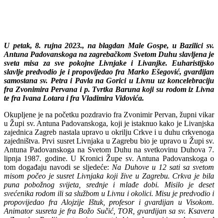
U petak, 8. rujna 2023., na blagdan Male Gospe, u Bazilici sv.
Antuna Padovanskoga na zagrebačkom Svetom Duhu slavljena je
sveta misa za sve pokojne Livnjake i Livanjke. Euharistijsko
slavlje predvodio je i propovijedao fra Marko Ešegović, gvardijan
samostana sv. Petra i Pavla na Gorici u Livnu uz koncelebraciju
fra Zvonimira Pervana i p. Tvrtka Baruna koji su rodom iz Livna
te fra Ivana Lotara i fra Vladimira Vidovića.
Okupljene je na početku pozdravio fra Zvonimir Pervan, župni vikar
u Župi sv. Antuna Padovanskoga, koji je istaknuo kako je Livanjska
zajednica Zagreb nastala upravo u okrilju Crkve i u duhu crkvenoga
zajedništva. Prvi susret Livnjaka u Zagrebu bio je upravo u Župi sv.
Antuna Padovanskoga na Svetom Duhu na svetkovinu Duhova 7.
lipnja 1987. godine. U Kronici Župe sv. Antuna Padovanskoga o
tom događaju navodi se sljedeće:
Na Duhove u 12 sati sa svetom
misom počeo je susret Livnjaka koji žive u Zagrebu. Crkva je bila
puna pobožnog svijeta, srednje i mlađe dobi. Misilo je deset
svećenika rodom ili sa službom u Livnu i okolici. Misu je predvodio i
propovijedao fra Alojzije Ištuk, profesor i gvardijan u Visokom.
Animator susreta je fra Božo Sučić, TOR, gvardijan sa sv. Ksavera