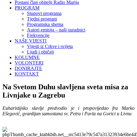
Postani član obitelji Radio Marija
PROGRAM
Stupovi programa
Tjedni program
Programska shema
Autori emisija – naši suradnici
Frekvencije
NAŠE VIJESTI
Vijesti iz Crkve i svijeta
Ljudi i običaji
KOLUMNE
VOLONTERI
DONIRAJTE
KONTAKT
Na Svetom Duhu slavljena sveta misa za
Livnjake u Zagrebu
Euharistijsko slavlje predvodio je i propovijedao fra Marko
Ešegović, gvardijan samostana sv. Petra i Pavla na Gorici u Livnu