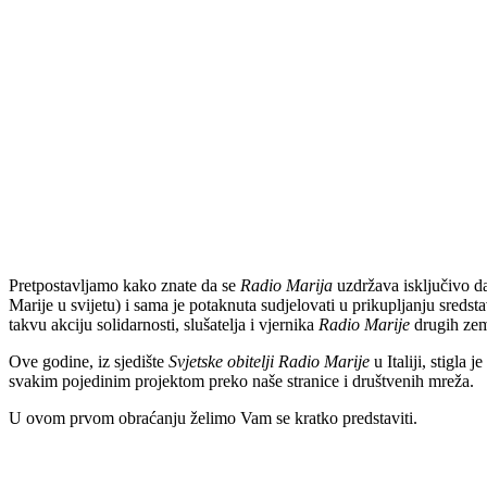
Pretpostavljamo kako znate da se
Radio Marija
uzdržava isključivo da
Marije u svijetu) i sama je potaknuta sudjelovati u prikupljanju sreds
takvu akciju solidarnosti, slušatelja i vjernika
Radio Marije
drugih zem
Ove godine, iz sjedište
Svjetske obitelji Radio Marije
u Italiji, stigla
svakim pojedinim projektom preko naše stranice i društvenih mreža.
U ovom prvom obraćanju želimo Vam se kratko predstaviti.