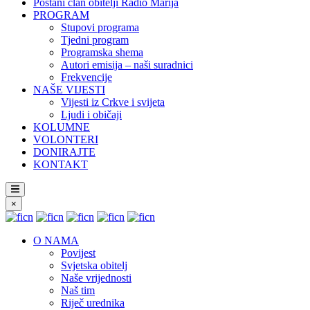
Postani član obitelji Radio Marija
PROGRAM
Stupovi programa
Tjedni program
Programska shema
Autori emisija – naši suradnici
Frekvencije
NAŠE VIJESTI
Vijesti iz Crkve i svijeta
Ljudi i običaji
KOLUMNE
VOLONTERI
DONIRAJTE
KONTAKT
×
O NAMA
Povijest
Svjetska obitelj
Naše vrijednosti
Naš tim
Riječ urednika