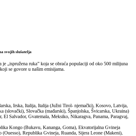
a svojih slušatelja
a je „ispružena ruka” koja se obraća populaciji od oko 500 milijuna
 koji se govore u našim emisijama.
a, Irska, Italija, Italija (Južni Tirol- njemački), Kosovo, Latvija,
ka (slovački), Slovačka (mađarski), Španjolska, Švicarska, Ukraina)
or, El Salvador, Gvatemala, Meksiko, Nikaragva, Panama, Paragvaj,
blika Kongo (Bukavu, Kananga, Goma), Ekvatorijalna Gvineja
o (Ouesso), Republika Gvineja, Ruanda, Sijera Leone (Makeni),