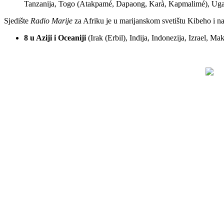
Tanzanija, Togo (Atakpamé, Dapaong, Karà, Kapmalimé), Ugan
Sjedište
Radio Marije
za Afriku je u marijanskom svetištu Kibeho i na
8 u Aziji i Oceaniji
(Irak (Erbil), Indija, Indonezija, Izrael, 