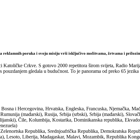
reklamnih poruka i svoju misiju vrši isključivo molitvama, žrtvama i prilozim
ci Katoličke Crkve. S gotovo 2000 repetitora širom svijeta, Radio Marij
 i s pouzdanjem gledala u budućnost. To je panorama od preko 65 jezika
, Bosna i Hercegovina, Hrvatska, Engleska, Francuska, Njemačka, Mađarsk
munija (mađarski), Rusija, Srbija (srbski), Srbija (mađarski), Slovač
alijanski), Čile, Kolumbija, Kostarika, Dominikanska republika, Ekvad
enezuela)
 Zelenortska Republika, Srednjoafrička Republika, Demokratska Repu
ga), Lesoto, Liberija, Madagaskar, Malavi, Mozambik, Republika Kong