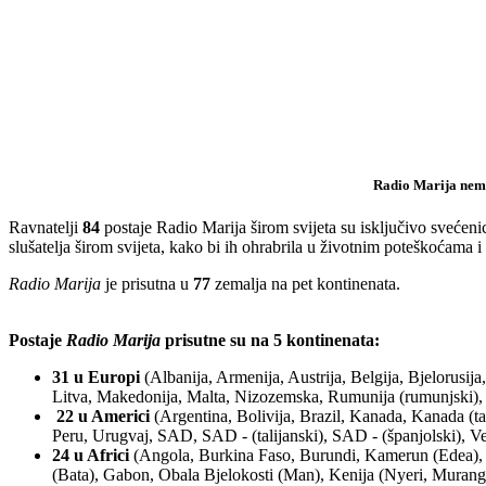
Radio Marija nema 
Ravnatelji
84
postaje Radio Marija širom svijeta su isključivo svećeni
slušatelja širom svijeta, kako bi ih ohrabrila u životnim poteškoćama
Radio Marija
je prisutna u
77
zemalja na pet kontinenata.
Postaje
Radio Marija
prisutne su na 5 kontinenata:
31 u Europi
(Albanija, Armenija, Austrija, Belgija, Bjelorusija
Litva, Makedonija, Malta, Nizozemska, Rumunija (rumunjski), Ru
22 u Americi
(Argentina, Bolivija, Brazil, Kanada, Kanada (t
Peru, Urugvaj, SAD, SAD - (talijanski), SAD - (španjolski), V
24 u Africi
(Angola, Burkina Faso, Burundi, Kamerun (Edea),
(Bata), Gabon, Obala Bjelokosti (Man), Kenija (Nyeri, Muran