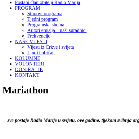
Postani član obitelji Radio Marija
PROGRAM
Stupovi programa
Tjedni program
Programska shema
Autori emisija – naši suradnici
Frekvencije
NAŠE VIJESTI
Vijesti iz Crkve i svijeta
Ljudi i običaji
KOLUMNE
VOLONTERI
DONIRAJTE
KONTAKT
Mariathon
sve postaje Radio Marije u svijetu, ove godine, tijekom svibnja o