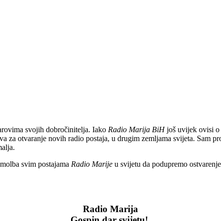
rovima svojih dobročinitelja. Iako
Radio Marija BiH
još uvijek ovisi 
tava za otvaranje novih radio postaja, u drugim zemljama svijeta. Sam pr
alja.
 je molba svim postajama
Radio Marije
u svijetu da podupremo ostvarenje 
Radio Marija
Gospin dar svijetu!