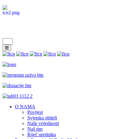
O NAMA
Povijest
Svjetska obitelj
Naše vrijednosti
Naš tim
Riječ urednika