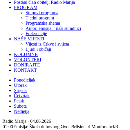
Postani član obitelji Radio Marija
PROGRAM
Stupovi programa
Tjedni program
Programska shema
Autori emisija – naši suradnici
Frekvencije
NAŠE VIJESTI
Vijesti iz Crkve i svijeta
Ljudi i običaji
KOLUMNE
VOLONTERI
DONIRAJTE
KONTAKT
Ponedjeljak
Utorak
Srijeda
Četvrtak
Petak
Subota
Nedjelja
Radio Marija - 04.06.2026
01:00
Emisija: Škola duhovnog života/Misionari Monfortanci/R