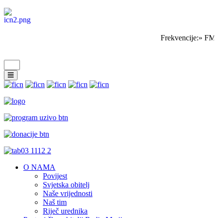
Frekvencije:» FM 
O NAMA
Povijest
Svjetska obitelj
Naše vrijednosti
Naš tim
Riječ urednika