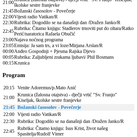
21:00
školske sestre franjevke
21:45
Božanski časosolov - Povečerje
22:00
Vijesti radio Vatikan/R
22:30
Rubrika: Dogodilo se na današnji dan /Dražen Janko/R
Rubrika: Čitamo knjigu: Stadlerov trnoviti put do oltara/Ratko
22:45
Perić/naratorica Rafaela Obučić
23:00
Najava noćnog programa
23:05
Emisija: Ja sam trs, a vi loze/Mirjana Arslan/R
00:00
Anđeo Gospodnji + Pjesma Rajska Djevo
00:05
Rubrika: Zaljubljeni zrakama ljubavi/ Phil Bosmans
00:15
Krunica
Program
20:15
Venite Adoremus/p.Mato Anić
Krunica (žalosna otajstva) - dječji vrtić "Sv. Franjo"
21:00
Kiseljak, školske sestre franjevke
21:45
Božanski časosolov - Povečerje
22:00
Vijesti radio Vatikan/R
22:30
Rubrika: Dogodilo se na današnji dan /Dražen Janko/R
Rubrika: Čitamo knjigu: Isus Krist, život našeg
22:45
Spasitelja/Rudolf Vimer