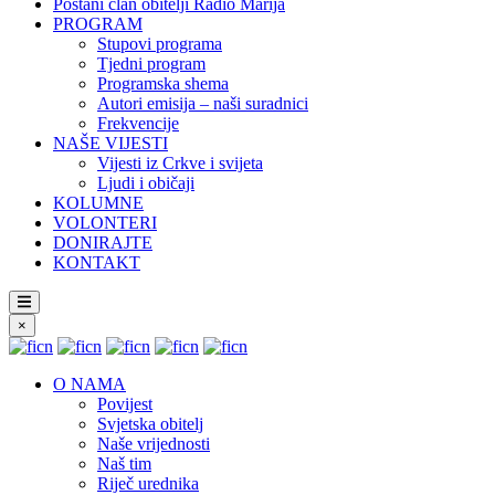
Postani član obitelji Radio Marija
PROGRAM
Stupovi programa
Tjedni program
Programska shema
Autori emisija – naši suradnici
Frekvencije
NAŠE VIJESTI
Vijesti iz Crkve i svijeta
Ljudi i običaji
KOLUMNE
VOLONTERI
DONIRAJTE
KONTAKT
×
O NAMA
Povijest
Svjetska obitelj
Naše vrijednosti
Naš tim
Riječ urednika