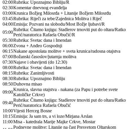
02:00
Rubrika: Upoznajmo Bibliju/R
02:30
Komentar dnevnog evanđelja
03:00
Krunica Božjeg Milosrđa + Litanije Božjem Milosrđu
03:45
Rubrika: Riječi za tebe/Zajednica Molitva i Riječ
04:00
Emisija: Pozvani na slobodu/Most Božje ljubavi/R
Rubrika: Čitamo knjigu: Stadlerov trnoviti put do oltara/Ratko
05:00
Perić/naratorica Rafaela Obučić/R
05:30
Rubrika: Svetac dana i Imendan
06:00
Zvona + Anđeo Gospodnji
06:15
Nakane apostolata molitve + sveta krunica/radosna otajstva
07:00
Božanski časoslov/jutarnja molitva
07:30
Najave i obavijesti (do 12:30)
08:00
Rubrika: Svetac dana i Imendan
08:15
Rubrika: Zanimljivosti
08:30
Rubrika: Upoznajmo Bibliju
08:50
Duhovna misao
Krunica, slavna otajstva - nakana (za Papu i potrebe svete
09:00
Katoličke Crkve)
Rubrika: Čitamo knjigu: Stadlerov trnoviti put do oltara/Ratko
09:40
Perić/naratorica Rafaela Obučić
10:00
Vijesti Herceg Bosne
10:15
Emisija: Ja sam trs, a vi loze/Mirjana Arslan
11:00
Misa - katedrala Marije Majke Crkve, Mostar
Podnevne molitve: Litanije na čast Presvetom Oltarskom