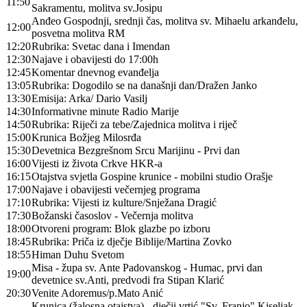
11:50
Sakramentu, molitva sv.Josipu
Anđeo Gospodnji, srednji čas, molitva sv. Mihaelu arkanđelu,
12:00
posvetna molitva RM
12:20
Rubrika: Svetac dana i Imendan
12:30
Najave i obavijesti do 17:00h
12:45
Komentar dnevnog evanđelja
13:05
Rubrika: Dogodilo se na današnji dan/Dražen Janko
13:30
Emisija: Arka/ Dario Vasilj
14:30
Informativne minute Radio Marije
14:50
Rubrika: Riječi za tebe/Zajednica molitva i riječ
15:00
Krunica Božjeg Milosrđa
15:30
Devetnica Bezgrešnom Srcu Marijinu - Prvi dan
16:00
Vijesti iz života Crkve HKR-a
16:15
Otajstva svjetla Gospine krunice - mobilni studio Orašje
17:00
Najave i obavijesti večernjeg programa
17:10
Rubrika: Vijesti iz kulture/Snježana Dragić
17:30
Božanski časoslov - Večernja molitva
18:00
Otvoreni program: Blok glazbe po izboru
18:45
Rubrika: Priča iz dječje Biblije/Martina Zovko
18:55
Himan Duhu Svetom
Misa - župa sv. Ante Padovanskog - Humac, prvi dan
19:00
devetnice sv.Anti, predvodi fra Stipan Klarić
20:30
Venite Adoremus/p.Mato Anić
Krunica (žalosna otajstva) - dječji vrtić "Sv. Franjo" Kiseljak,