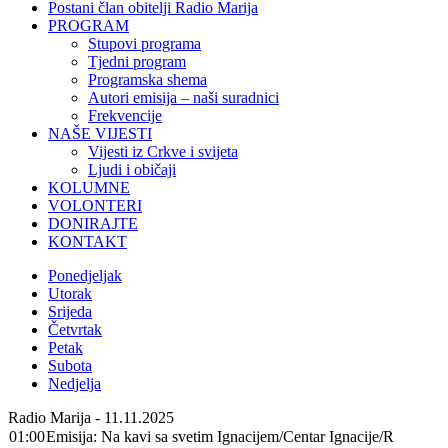
Postani član obitelji Radio Marija
PROGRAM
Stupovi programa
Tjedni program
Programska shema
Autori emisija – naši suradnici
Frekvencije
NAŠE VIJESTI
Vijesti iz Crkve i svijeta
Ljudi i običaji
KOLUMNE
VOLONTERI
DONIRAJTE
KONTAKT
Ponedjeljak
Utorak
Srijeda
Četvrtak
Petak
Subota
Nedjelja
Radio Marija - 11.11.2025
01:00
Emisija: Na kavi sa svetim Ignacijem/Centar Ignacije/R