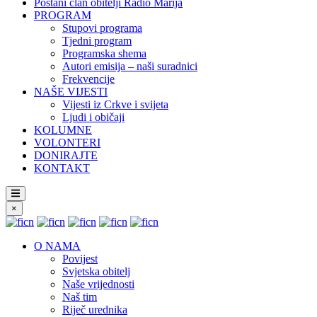
Postani član obitelji Radio Marija
PROGRAM
Stupovi programa
Tjedni program
Programska shema
Autori emisija – naši suradnici
Frekvencije
NAŠE VIJESTI
Vijesti iz Crkve i svijeta
Ljudi i običaji
KOLUMNE
VOLONTERI
DONIRAJTE
KONTAKT
×
O NAMA
Povijest
Svjetska obitelj
Naše vrijednosti
Naš tim
Riječ urednika