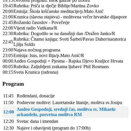
19:15
Otvoreni program: Blok glazbe po izboru
19:45
Rubrika: Priča iz dječje Biblije/Martina Zovko
20:00
Emisija: Škola kršćanske meditacije/p.Mato Anić
21:00
Krunica (slavna otajstva) - molitvena večer hrvatske dijaspore
21:45
Božanski časoslov - Povečerje
22:00
Vijesti radio Vatikana/R
22:30
Rubrika: Dogodilo se na današnji dan /Dražen Janko/R
Rubrika: Čitamo knjigu: Sveti Šarbel/Pavao Daher/naratorica
22:45
Ljilja Soldo
23:00
Najava noćnog programa
23:05
Emisija: Isus, novi Ilija/p.Mato Anić/R
00:00
Anđeo Gospodnji + Pjesma - Rajska Djevo Kraljice Hrvata
00:05
Rubrika: Zaljubljeni zrakama ljubavi/ Phil Bosmans
00:15
Sveta Krunica (radosna)
Program
11:45
Rođendani, donacije
11:50
Podnevne molitve: Lauretanske litanije, molitva sv.Josipu
Anđeo Gospodnji, srednji čas, molitva sv. Mihaelu
12:00
arkanđelu, posvetna molitva RM
12:20
Svetac dana i imendan
12:30
Najave i obavijesti (program do 17:00h)