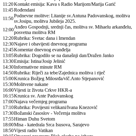
11:20
Kontakt emisija: Kava s Radio Marijom/Marija Garić
11:45
Rođendani
Podnevne molitve: Litanije sv.Antuna Padovanskog, molitva
11:50
sv.Josipu, molitva Jubileja 2025.
Anđeo Gospodnji, srednji čas, molitva sv. Mihaelu arkanđelu,
12:00
posvetna molitva RM
12:20
Rubrika: Svetac dana i Imendan
12:30
Najave i obavijesti dnevnog programa
12:45
Komentar dnevnog evanđelja
13:05
Rubrika: Dogodilo se na današnji dan/Dražen Janko
13:30
Emisija: Istina/Josip Jelinić
14:30
Informativne minute RM
14:50
Rubrika: Riječi za tebe/Zajednica molitva i riječ
15:00
Krunica Božjeg Milosrđa/vlč.Anto Stjepanović
15:30
Molitvene nakane
16:00
Vijesti iz života Crkve HKR-a
16:15
Krunica sv. Ante Padovanskog
17:00
Najava večernjeg programa
17:10
Rubrika: Povijesni velikani/Ivana Knezović
17:30
Božanski časoslov - Večernja molitva
17:55
Himan Duhu Svetom
18:00
Misa - katedrala Srca Isusova, Sarajevo
18:50
Vijesti radio Vatikan