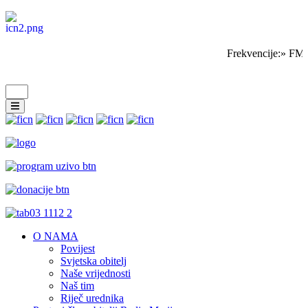
Frekvencije:» FM 
O NAMA
Povijest
Svjetska obitelj
Naše vrijednosti
Naš tim
Riječ urednika