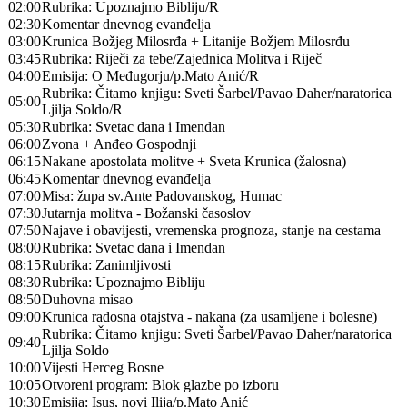
02:00
Rubrika: Upoznajmo Bibliju/R
02:30
Komentar dnevnog evanđelja
03:00
Krunica Božjeg Milosrđa + Litanije Božjem Milosrđu
03:45
Rubrika: Riječi za tebe/Zajednica Molitva i Riječ
04:00
Emisija: O Međugorju/p.Mato Anić/R
Rubrika: Čitamo knjigu: Sveti Šarbel/Pavao Daher/naratorica
05:00
Ljilja Soldo/R
05:30
Rubrika: Svetac dana i Imendan
06:00
Zvona + Anđeo Gospodnji
06:15
Nakane apostolata molitve + Sveta Krunica (žalosna)
06:45
Komentar dnevnog evanđelja
07:00
Misa: župa sv.Ante Padovanskog, Humac
07:30
Jutarnja molitva - Božanski časoslov
07:50
Najave i obavijesti, vremenska prognoza, stanje na cestama
08:00
Rubrika: Svetac dana i Imendan
08:15
Rubrika: Zanimljivosti
08:30
Rubrika: Upoznajmo Bibliju
08:50
Duhovna misao
09:00
Krunica radosna otajstva - nakana (za usamljene i bolesne)
Rubrika: Čitamo knjigu: Sveti Šarbel/Pavao Daher/naratorica
09:40
Ljilja Soldo
10:00
Vijesti Herceg Bosne
10:05
Otvoreni program: Blok glazbe po izboru
10:30
Emisija: Isus, novi Ilija/p.Mato Anić