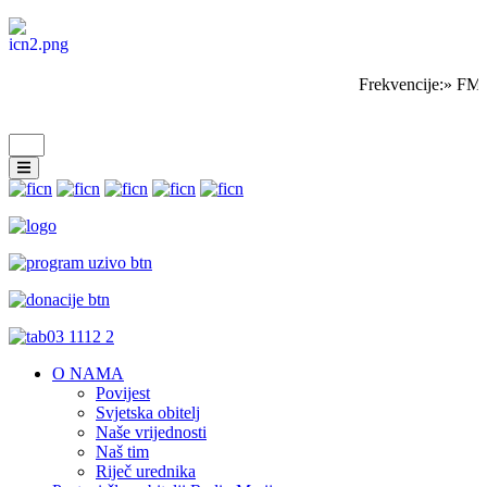
Frekvencije:» FM 
O NAMA
Povijest
Svjetska obitelj
Naše vrijednosti
Naš tim
Riječ urednika