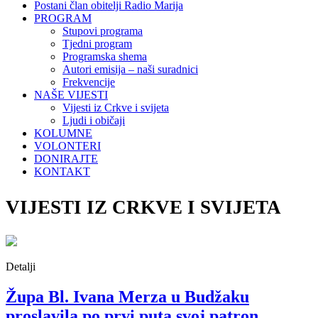
Postani član obitelji Radio Marija
PROGRAM
Stupovi programa
Tjedni program
Programska shema
Autori emisija – naši suradnici
Frekvencije
NAŠE VIJESTI
Vijesti iz Crkve i svijeta
Ljudi i običaji
KOLUMNE
VOLONTERI
DONIRAJTE
KONTAKT
VIJESTI IZ CRKVE I SVIJETA
Detalji
Župa Bl. Ivana Merza u Budžaku
proslavila po prvi puta svoj patron