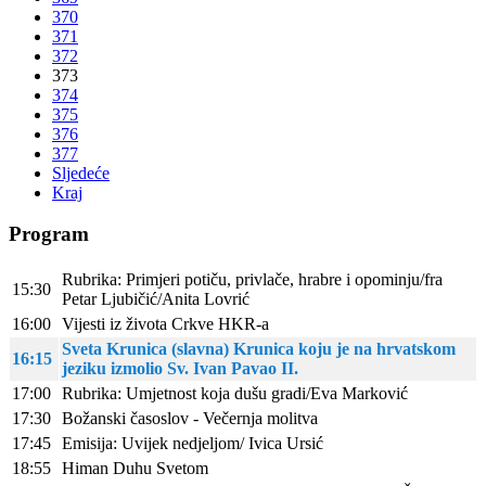
370
371
372
373
374
375
376
377
Sljedeće
Kraj
Program
Rubrika: Primjeri potiču, privlače, hrabre i opominju/fra
15:30
Petar Ljubičić/Anita Lovrić
16:00
Vijesti iz života Crkve HKR-a
Sveta Krunica (slavna) Krunica koju je na hrvatskom
16:15
jeziku izmolio Sv. Ivan Pavao II.
17:00
Rubrika: Umjetnost koja dušu gradi/Eva Marković
17:30
Božanski časoslov - Večernja molitva
17:45
Emisija: Uvijek nedjeljom/ Ivica Ursić
18:55
Himan Duhu Svetom