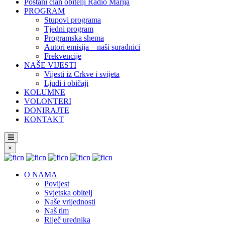
Postani član obitelji Radio Marija
PROGRAM
Stupovi programa
Tjedni program
Programska shema
Autori emisija – naši suradnici
Frekvencije
NAŠE VIJESTI
Vijesti iz Crkve i svijeta
Ljudi i običaji
KOLUMNE
VOLONTERI
DONIRAJTE
KONTAKT
×
O NAMA
Povijest
Svjetska obitelj
Naše vrijednosti
Naš tim
Riječ urednika