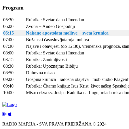
Program
05:30
Rubrika: Svetac dana i Imendan
06:00
Zvona + Anđeo Gospodnji
06:15
Nakane apostolata molitve + sveta krunica
07:00
Božanski časoslov/jutarnja molitva
07:30
Najave i obavijesti (do 12:30), vremenska prognoza, sta
08:00
Rubrika: Svetac dana i Imendan
08:15
Rubrika: Zanimljivosti
08:30
Rubrika: Upoznajmo Bibliju
08:50
Duhovna misao
09:00
Gospina krunica - radosna otajstva - mob.studio Klagenf
09:40
Rubrika: Čitamo knjigu: Isus Krist, život našeg Spasitel
10:00
Misa: crkva sv. Josipa Radnika na Lugu, mlada misa don
RADIO MARIJA - SVA PRAVA PRIDRŽANA © 2024