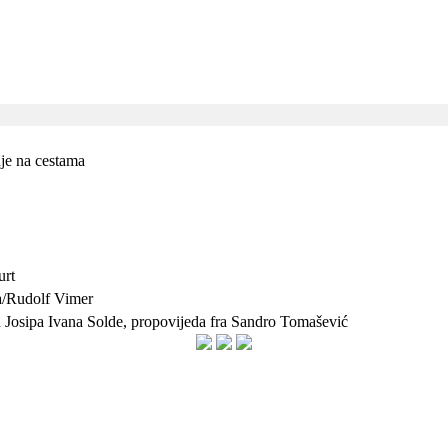
nje na cestama
urt
ja/Rudolf Vimer
 Josipa Ivana Solde, propovijeda fra Sandro Tomašević