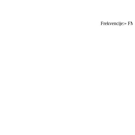
Frekvencije:» FM S