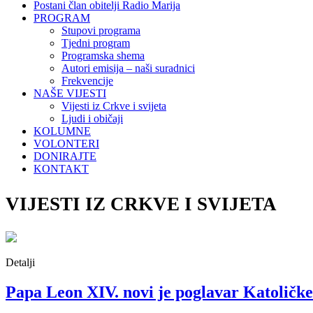
Postani član obitelji Radio Marija
PROGRAM
Stupovi programa
Tjedni program
Programska shema
Autori emisija – naši suradnici
Frekvencije
NAŠE VIJESTI
Vijesti iz Crkve i svijeta
Ljudi i običaji
KOLUMNE
VOLONTERI
DONIRAJTE
KONTAKT
VIJESTI IZ CRKVE I SVIJETA
Detalji
Papa Leon XIV. novi je poglavar Katoličk