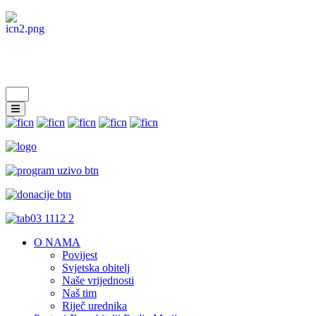
O NAMA
Povijest
Svjetska obitelj
Naše vrijednosti
Naš tim
Riječ urednika