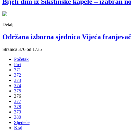
Bijeli dim iz Sikstinske kapele – izabran n
Detalji
Održana izborna sjednica Vijeća franjevač
Stranica 376 od 1735
Početak
Pret
371
372
373
374
375
376
377
378
379
380
Sljedeće
Kraj