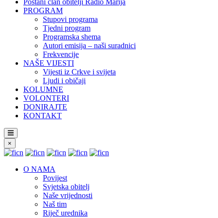
Postani član obitelji Radio Marija
PROGRAM
Stupovi programa
Tjedni program
Programska shema
Autori emisija – naši suradnici
Frekvencije
NAŠE VIJESTI
Vijesti iz Crkve i svijeta
Ljudi i običaji
KOLUMNE
VOLONTERI
DONIRAJTE
KONTAKT
×
O NAMA
Povijest
Svjetska obitelj
Naše vrijednosti
Naš tim
Riječ urednika