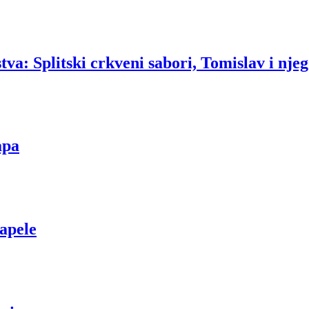
va: Splitski crkveni sabori, Tomislav i njeg
apa
apele