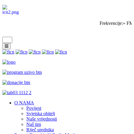
Frekvencije:» FM 
O NAMA
Povijest
Svjetska obitelj
Naše vrijednosti
Naš tim
Riječ urednika