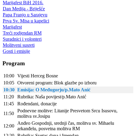
Marijafest BiH 2016.
Dan Medija - Briješće
Papa Franjo u Sarajevu
Prva Sv. Misa u kapelici
Marijafest
Treći rodjendan RM
Suradnici i volonteri
Molitveni susreti
Gosti i emisije
Program
10:00
Vijesti Herceg Bosne
10:05
Otvoreni program: Blok glazbe po izboru
10:30
Emisija: O Međugorju/p.Mato Anić
11:20
Rubrika: Naša povijest/p.Mato Anić
11:45
Rođendani, donacije
Podnevne molitve: Litanije Presvetom Srcu Isusovu,
11:50
molitva sv.Josipu
Anđeo Gospodnji, srednji čas, molitva sv. Mihaelu
12:00
arkanđelu, posvetna molitva RM
12:20
Rubrika: Svetac dana i Imendan