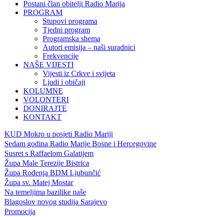
Postani član obitelji Radio Marija
PROGRAM
Stupovi programa
Tjedni program
Programska shema
Autori emisija – naši suradnici
Frekvencije
NAŠE VIJESTI
Vijesti iz Crkve i svijeta
Ljudi i običaji
KOLUMNE
VOLONTERI
DONIRAJTE
KONTAKT
KUD Mokro u posjeti Radio Mariji
Sedam godina Radio Marije Bosne i Hercegovine
Susret s Raffaelom Galatijem
Župa Male Terezije Bistrica
Župa Rođenja BDM Ljubunčić
Župa sv. Matej Mostar
Na temeljima bazilike naše
Blagoslov novog studija Sarajevo
Promocija