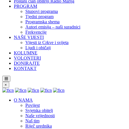
Postani član obitelji Radio Marija
PROGRAM
Stupovi programa
Tjedni program
Programska shema
Autori emisija – naši suradnici
Frekvencije
NAŠE VIJESTI
Vijesti iz Crkve i svijeta
Ljudi i običaji
KOLUMNE
VOLONTERI
DONIRAJTE
KONTAKT
×
O NAMA
Povijest
Svjetska obitelj
Naše vrijednosti
Naš tim
Riječ urednika