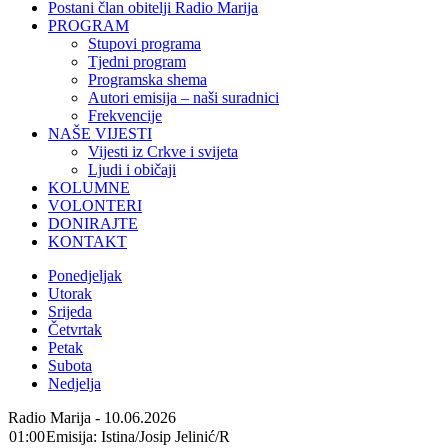
Postani član obitelji Radio Marija
PROGRAM
Stupovi programa
Tjedni program
Programska shema
Autori emisija – naši suradnici
Frekvencije
NAŠE VIJESTI
Vijesti iz Crkve i svijeta
Ljudi i običaji
KOLUMNE
VOLONTERI
DONIRAJTE
KONTAKT
Ponedjeljak
Utorak
Srijeda
Četvrtak
Petak
Subota
Nedjelja
Radio Marija - 10.06.2026
01:00
Emisija: Istina/Josip Jelinić/R