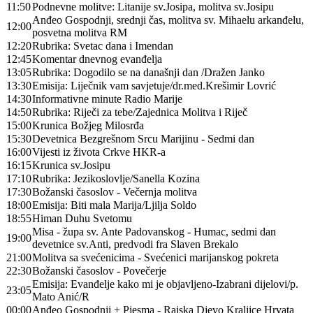
11:50
Podnevne molitve: Litanije sv.Josipa, molitva sv.Josipu
Anđeo Gospodnji, srednji čas, molitva sv. Mihaelu arkanđelu,
12:00
posvetna molitva RM
12:20
Rubrika: Svetac dana i Imendan
12:45
Komentar dnevnog evanđelja
13:05
Rubrika: Dogodilo se na današnji dan /Dražen Janko
13:30
Emisija: Liječnik vam savjetuje/dr.med.Krešimir Lovrić
14:30
Informativne minute Radio Marije
14:50
Rubrika: Riječi za tebe/Zajednica Molitva i Riječ
15:00
Krunica Božjeg Milosrđa
15:30
Devetnica Bezgrešnom Srcu Marijinu - Sedmi dan
16:00
Vijesti iz života Crkve HKR-a
16:15
Krunica sv.Josipu
17:10
Rubrika: Jezikoslovlje/Sanella Kozina
17:30
Božanski časoslov - Večernja molitva
18:00
Emisija: Biti mala Marija/Ljilja Soldo
18:55
Himan Duhu Svetomu
Misa - župa sv. Ante Padovanskog - Humac, sedmi dan
19:00
devetnice sv.Anti, predvodi fra Slaven Brekalo
21:00
Molitva sa svećenicima - Svećenici marijanskog pokreta
22:30
Božanski časoslov - Povečerje
Emisija: Evanđelje kako mi je objavljeno-Izabrani dijelovi/p.
23:05
Mato Anić/R
00:00
Anđeo Gospodnji + Pjesma - Rajska Djevo Kraljice Hrvata