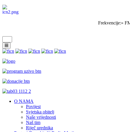
Frekvencije:» FM 
O NAMA
Povijest
Svjetska obitelj
Naše vrijednosti
Naš tim
Riječ urednika