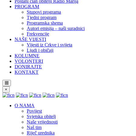
Postani član obitelji Radio Marija
PROGRAM
Stupovi programa
Tjedni program
Programska shema
Autori emisija – naši suradnici
Frekvencije
NAŠE VIJESTI
Vijesti iz Crkve i svijeta
Ljudi i običaji
KOLUMNE
VOLONTERI
DONIRAJTE
KONTAKT
×
O NAMA
Povijest
Svjetska obitelj
Naše vrijednosti
Naš tim
Riječ urednika