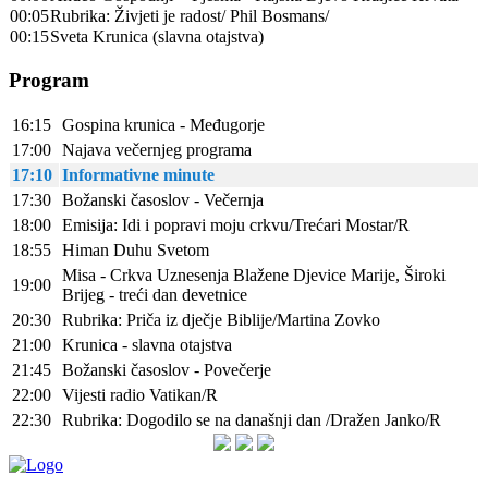
00:05
Rubrika: Živjeti je radost/ Phil Bosmans/
00:15
Sveta Krunica (slavna otajstva)
Program
16:15
Gospina krunica - Međugorje
17:00
Najava večernjeg programa
17:10
Informativne minute
17:30
Božanski časoslov - Večernja
18:00
Emisija: Idi i popravi moju crkvu/Trećari Mostar/R
18:55
Himan Duhu Svetom
Misa - Crkva Uznesenja Blažene Djevice Marije, Široki
19:00
Brijeg - treći dan devetnice
20:30
Rubrika: Priča iz dječje Biblije/Martina Zovko
21:00
Krunica - slavna otajstva
21:45
Božanski časoslov - Povečerje
22:00
Vijesti radio Vatikan/R
22:30
Rubrika: Dogodilo se na današnji dan /Dražen Janko/R