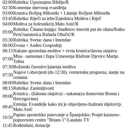
02:00
Rubrika: Upoznajmo Bibliju/R
02:30
Komentar dnevnog evanđelja
03:00
Krunica Božjeg Milosrđa + Litanije Božjem Milosrđu
03:45
Rubrika: Riječi za tebe/Zajednica Molitva i Riječ
04:00
Molitva za bolesnike/p.Mato Anić/R
Rubrika: Čitamo knjigu: Stadlerov trnoviti put do oltara/Ratko
05:00
Perić/naratorica Rafaela Obučić/R
05:30
Rubrika: Svetac dana i Imendan
06:00
Zvona + Anđeo Gospodnji
06:15
Nakane apostolata molitve + sveta krunica/slavna otajstva
Misa - samostan i župa Uznesenja Blažene Djevice Marije,
07:00
Tolisa
07:30
Božanski časoslov/jutarnja molitva
Najave i obavijesti (do 12:30), vremenska prognoza, stanje na
07:50
cestama
08:00
Rubrika: Svetac dana i Imendan
08:15
Rubrika: Zanimljivosti
Krunica - (žalosna otajstva) - nakana(za domovinu Bosnu i
09:00
Hercegovinu)
Emisija: Evanđelje kako mi je objavljeno-Izabrani dijelovi/p.
09:45
Mato Anić
Papino apostolsko putovanje u Španjolsku: Posjet kazneno-
10:50
popravnom centru "Brians 1"/Laudato TV
11:45
Rođendani, donacije