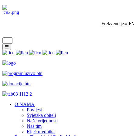
Frekvencije:» FM
O NAMA
Povijest
Svjetska obitelj
Naše vrijednosti
Naš tim
Riječ urednika