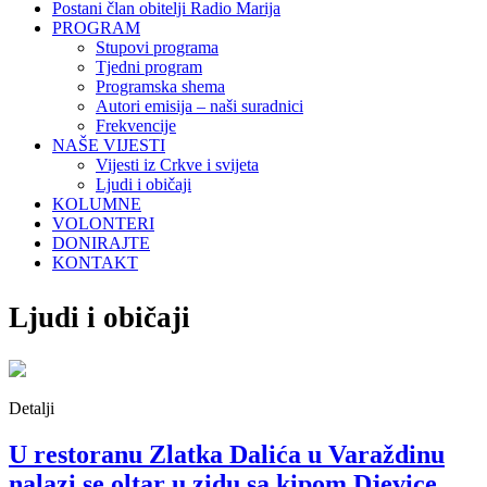
Postani član obitelji Radio Marija
PROGRAM
Stupovi programa
Tjedni program
Programska shema
Autori emisija – naši suradnici
Frekvencije
NAŠE VIJESTI
Vijesti iz Crkve i svijeta
Ljudi i običaji
KOLUMNE
VOLONTERI
DONIRAJTE
KONTAKT
Ljudi i običaji
Detalji
U restoranu Zlatka Dalića u Varaždinu
nalazi se oltar u zidu sa kipom Djevice