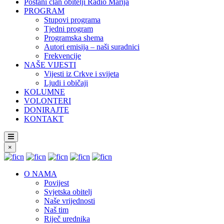
Postani član obitelji Radio Marija
PROGRAM
Stupovi programa
Tjedni program
Programska shema
Autori emisija – naši suradnici
Frekvencije
NAŠE VIJESTI
Vijesti iz Crkve i svijeta
Ljudi i običaji
KOLUMNE
VOLONTERI
DONIRAJTE
KONTAKT
×
O NAMA
Povijest
Svjetska obitelj
Naše vrijednosti
Naš tim
Riječ urednika