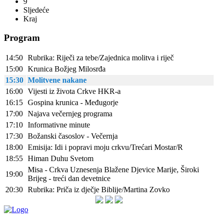
9
Sljedeće
Kraj
Program
14:50
Rubrika: Riječi za tebe/Zajednica molitva i riječ
15:00
Krunica Božjeg Milosrđa
15:30
Molitvene nakane
16:00
Vijesti iz života Crkve HKR-a
16:15
Gospina krunica - Međugorje
17:00
Najava večernjeg programa
17:10
Informativne minute
17:30
Božanski časoslov - Večernja
18:00
Emisija: Idi i popravi moju crkvu/Trećari Mostar/R
18:55
Himan Duhu Svetom
Misa - Crkva Uznesenja Blažene Djevice Marije, Široki
19:00
Brijeg - treći dan devetnice
20:30
Rubrika: Priča iz dječje Biblije/Martina Zovko