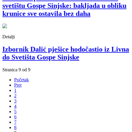
svetištu Gospe Sinjske: bakljada u obliku
krunice sve ostavila bez daha
Detalji
Izbornik Dalić pješice hodočastio iz Livna
do Svetišta Gospe Sinjske
Stranica 9 od 9
Početak
Pret
1
2
3
4
5
6
7
8