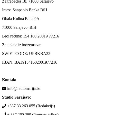
Zagrebačka 18, 71000 Sarajevo
Intesa Sanpaolo Banka BiH
Obala Kulina Bana 9A
71000 Sarajevo, BiH
Broj računa: 154 160 20019 77216
Za uplate iz inozemstva:
SWIFT CODE: UPBKBA22
IBAN: BA391541602001977216
Kontakt
info@radiomarija.ba
Studio Sarajevo:
+387 33 263 055 (Redakcija)
+ 387 260 260 (Program uživo)