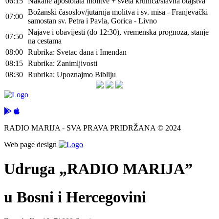
06:15
Nakane apostolata molitve + sveta krunica/slavna otajstva
Božanski časoslov/jutarnja molitva i sv. misa - Franjevački
07:00
samostan sv. Petra i Pavla, Gorica - Livno
Najave i obavijesti (do 12:30), vremenska prognoza, stanje
07:50
na cestama
08:00
Rubrika: Svetac dana i Imendan
08:15
Rubrika: Zanimljivosti
08:30
Rubrika: Upoznajmo Bibliju
RADIO MARIJA - SVA PRAVA PRIDRŽANA © 2024
Web page design
Udruga „RADIO MARIJA”
u Bosni i Hercegovini