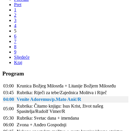
Pret
1
2
3
4
5
6
7
8
9
Sljedeće
Kraj
Program
03:00
Krunica Božjeg Milosrđa + Litanije Božjem Milosrđu
03:45
Rubrika: Riječi za tebe/Zajednica Molitva i Riječ
04:00
Venite Adoremus/p.Mato Anić/R
Rubrika: Čitamo knjigu: Isus Krist, život našeg
05:00
Spasitelja/Rudolf Vimer/R
05:30
Rubrika: Svetac dana + imendana
06:00
Zvona + Anđeo Gospodnji