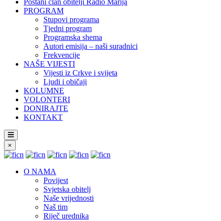
Postani član obitelji Radio Marija
PROGRAM
Stupovi programa
Tjedni program
Programska shema
Autori emisija – naši suradnici
Frekvencije
NAŠE VIJESTI
Vijesti iz Crkve i svijeta
Ljudi i običaji
KOLUMNE
VOLONTERI
DONIRAJTE
KONTAKT
×
O NAMA
Povijest
Svjetska obitelj
Naše vrijednosti
Naš tim
Riječ urednika