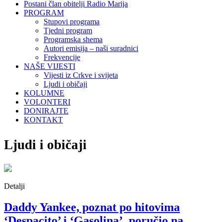
Postani član obitelji Radio Marija
PROGRAM
Stupovi programa
Tjedni program
Programska shema
Autori emisija – naši suradnici
Frekvencije
NAŠE VIJESTI
Vijesti iz Crkve i svijeta
Ljudi i običaji
KOLUMNE
VOLONTERI
DONIRAJTE
KONTAKT
Ljudi i običaji
Detalji
Daddy Yankee, poznat po hitovima
‘Despacito’ i ‘Gasolina’, poručio na