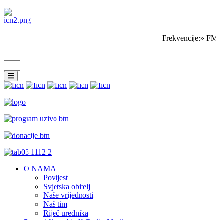
Frekvencije:» FM 
O NAMA
Povijest
Svjetska obitelj
Naše vrijednosti
Naš tim
Riječ urednika