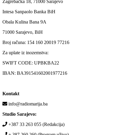
Zagrebačka 18, 71000 Sarajevo
Intesa Sanpaolo Banka BiH
Obala Kulina Bana 9A
71000 Sarajevo, BiH
Broj računa: 154 160 20019 77216
Za uplate iz inozemstva:
SWIFT CODE: UPBKBA22
IBAN: BA391541602001977216
Kontakt
info@radiomarija.ba
Studio Sarajevo:
+387 33 263 055 (Redakcija)
+ 387 260 260 (Program uživo)