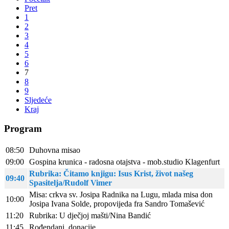
Pret
1
2
3
4
5
6
7
8
9
Sljedeće
Kraj
Program
08:50
Duhovna misao
09:00
Gospina krunica - radosna otajstva - mob.studio Klagenfurt
Rubrika: Čitamo knjigu: Isus Krist, život našeg
09:40
Spasitelja/Rudolf Vimer
Misa: crkva sv. Josipa Radnika na Lugu, mlada misa don
10:00
Josipa Ivana Solde, propovijeda fra Sandro Tomašević
11:20
Rubrika: U dječjoj mašti/Nina Bandić
11:45
Rođendani, donacije