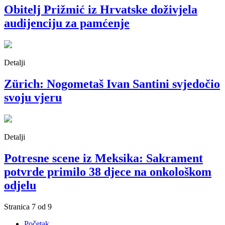
Obitelj Prižmić iz Hrvatske doživjela
audijenciju za pamćenje
Detalji
Zürich: Nogometaš Ivan Santini svjedočio
svoju vjeru
Detalji
Potresne scene iz Meksika: Sakrament
potvrde primilo 38 djece na onkološkom
odjelu
Stranica 7 od 9
Početak