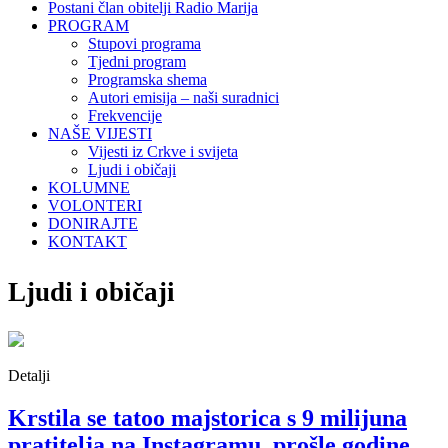
Postani član obitelji Radio Marija
PROGRAM
Stupovi programa
Tjedni program
Programska shema
Autori emisija – naši suradnici
Frekvencije
NAŠE VIJESTI
Vijesti iz Crkve i svijeta
Ljudi i običaji
KOLUMNE
VOLONTERI
DONIRAJTE
KONTAKT
Ljudi i običaji
Detalji
Krstila se tatoo majstorica s 9 milijuna
pratitelja na Instagramu, prošle godine