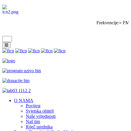
Frekvencije:» FM 
O NAMA
Povijest
Svjetska obitelj
Naše vrijednosti
Naš tim
Riječ urednika