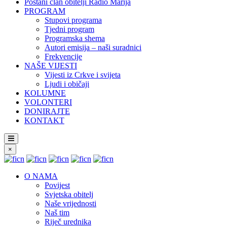
Postani član obitelji Radio Marija
PROGRAM
Stupovi programa
Tjedni program
Programska shema
Autori emisija – naši suradnici
Frekvencije
NAŠE VIJESTI
Vijesti iz Crkve i svijeta
Ljudi i običaji
KOLUMNE
VOLONTERI
DONIRAJTE
KONTAKT
×
O NAMA
Povijest
Svjetska obitelj
Naše vrijednosti
Naš tim
Riječ urednika