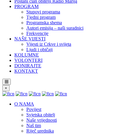
Postani član obitelji Radio Marija
PROGRAM
Stupovi programa
Tjedni program
Programska shema
Autori emisija – naši suradnici
Frekvencije
NAŠE VIJESTI
Vijesti iz Crkve i svijeta
Ljudi i običaji
KOLUMNE
VOLONTERI
DONIRAJTE
KONTAKT
×
O NAMA
Povijest
Svjetska obitelj
Naše vrijednosti
Naš tim
Riječ urednika