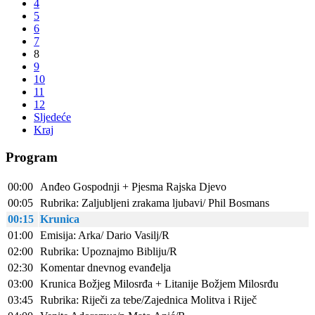
4
5
6
7
8
9
10
11
12
Sljedeće
Kraj
Program
00:00
Anđeo Gospodnji + Pjesma Rajska Djevo
00:05
Rubrika: Zaljubljeni zrakama ljubavi/ Phil Bosmans
00:15
Krunica
01:00
Emisija: Arka/ Dario Vasilj/R
02:00
Rubrika: Upoznajmo Bibliju/R
02:30
Komentar dnevnog evanđelja
03:00
Krunica Božjeg Milosrđa + Litanije Božjem Milosrđu
03:45
Rubrika: Riječi za tebe/Zajednica Molitva i Riječ