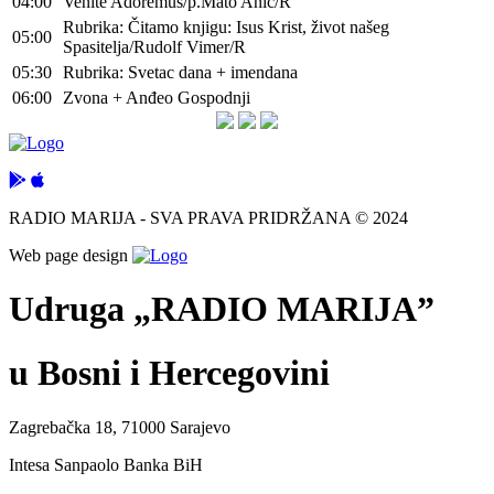
04:00
Venite Adoremus/p.Mato Anić/R
Rubrika: Čitamo knjigu: Isus Krist, život našeg
05:00
Spasitelja/Rudolf Vimer/R
05:30
Rubrika: Svetac dana + imendana
06:00
Zvona + Anđeo Gospodnji
RADIO MARIJA - SVA PRAVA PRIDRŽANA © 2024
Web page design
Udruga „RADIO MARIJA”
u Bosni i Hercegovini
Zagrebačka 18, 71000 Sarajevo
Intesa Sanpaolo Banka BiH