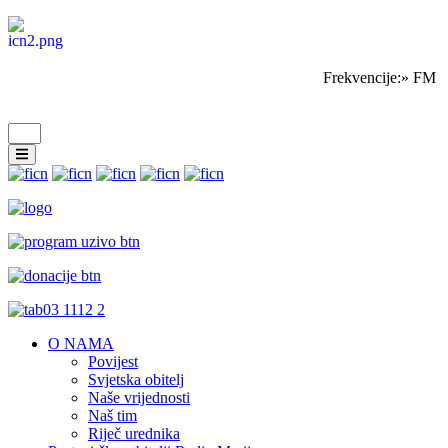
Frekvencije:» FM S
O NAMA
Povijest
Svjetska obitelj
Naše vrijednosti
Naš tim
Riječ urednika